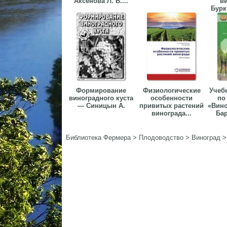
Аксенова Л. В....
в
Бурк
Формирование
Физиологические
Учеб
виноградного куста
особенности
по
— Синицын А.
привитых растений
«Вино
винограда...
Бар
Библиотека Фермера
>
Плодоводство
>
Виноград