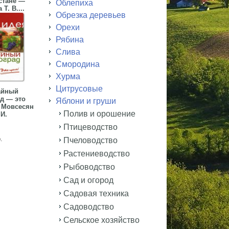
стане —
Облепиха
Т. В....
Обрезка деревьев
Орехи
Рябина
Слива
Смородина
Хурма
Цитрусовые
айный
д — это
Яблони и груши
 Мовсесян
Полив и орошение
 И.
Птицеводство
.
Пчеловодство
Растениеводство
Рыбоводство
Сад и огород
Садовая техника
Садоводство
Сельское хозяйство