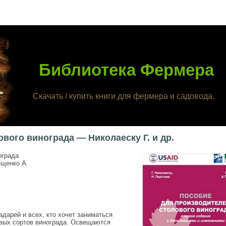
Библиотека Фермера
Скачать / купить книги для фермера и садовода.
вого винограда — Николаеску Г. и др.
ограда
ещенко А.
дарей и всех, кто хочет заниматься
овых сортов винограда. Освещаются