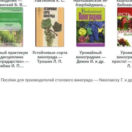
иноделия —
Лактионов К. С.
Нахчыванской АР
Кыргыз
инский Б. В....
Азербайджана...
Бебнева 
ный практикум
Устойчивые сорта
Урожайный
Урож
 дисциплине
винограда —
виноградник —
виногра
градарство» —
Трошин Л. П.
Демин И. и др.
просто! —
абаш И. П....
Л.
>
Пособие для производителей столового винограда — Николаеску Г. и др