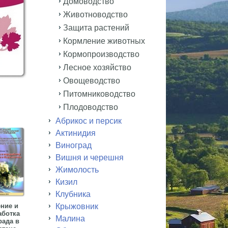
Домоводство
Животноводство
Защита растений
Кормление животных
Кормопроизводство
Лесное хозяйство
Овощеводство
Питомниководство
Плодоводство
Абрикос и персик
Актинидия
Виноград
Вишня и черешня
Жимолость
Кизил
Клубника
ние и
Крыжовник
аботка
Малина
рада в