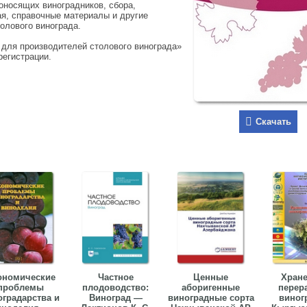
оносящих виноградников, сбора,
ая, справочные материалы и другие
олового винограда.
 для производителей столового винограда»
регистрации.
Скачать
ономические
Частное
Ценные
Хране
проблемы
плодоводство:
аборигенные
перер
оградарства и
Виноград —
виноградные сорта
виног