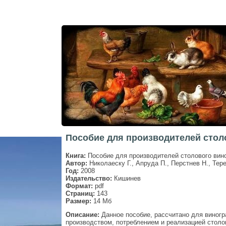
Пособие для производителей столо
Книга:
Пособие для производителей столового вин
Автор:
Николаеску Г., Апруда П., Перстнев Н., Тер
Год:
2008
Издательство:
Кишинев
Формат:
pdf
Страниц:
143
Размер:
14 Мб
Описание:
Данное пособие, рассчитано для виногра
производством, потреблением и реализацией стол