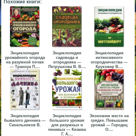
Похожие книги:
▼
▼
Энциклопедия
Энциклопедия
Энциклопедия
▼
урожайного огорода
садовода и
интенсивного
на разумной почве
огородника —
огородничества —
— Траннуа П....
Петрушкова В. В....
Круковер В....
▼
Энциклопедия
Энциклопедия
Экономим место на
бывалого дачника —
большого урожая
грядке. Повышаем
Синельников В.
для разумных и
урожай — Городец
ленивых — Кизима
О....
Г. А....