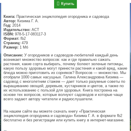
Купить
▼
Книга:
Практическая энциклопедия огородника и садовода
Автор:
Кизима Г. А.
Год:
2014
Издательство:
АСТ
▼
ISBN:
978-5-17-083117-3
Формат:
fb2
Страниц:
479
Размер:
1 Мб
▼
Описание:
У огородников и садоводов-любителей каждый день
возникает множество вопросов: как и где правильно сажать
растения, какие сорта выбирать, почему болеют зеленые питомцы,
какую пользу здоровью могут принести растения и какой вред, какие
блюда можно приготовить из сорняков? Вопросов — множество. Мы
отобрали 1000 самых насущных. Галина Александровна Кизима —
▼
садовод с многолетним стажем — дает только разумные советы по
выращиванию овощей, деревьев, кустарников и цветов, а также по
их использованию с пользой для здоровья. Книга построена на
основе тех вопросов, которые волнуют садоводов и которые чаще
всего задают автору читатели и радиослушатели.
На нашем сайте вы можете скачать книгу «Практическая
энциклопедия огородника и садовода» Кизима Г. А. в формате fb2
бесплатно и без регистрации или купить книгу в интернет-магазине.