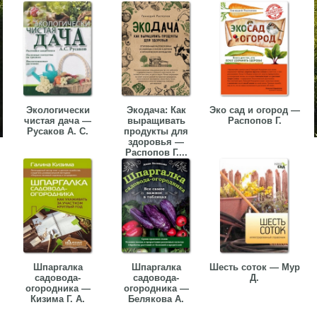
Экологически
Экодача: Как
Эко сад и огород —
чистая дача —
выращивать
Распопов Г.
Русаков А. С.
продукты для
здоровья —
Распопов Г....
Шпаргалка
Шпаргалка
Шесть соток — Мур
садовода-
садовода-
Д.
огородника —
огородника —
Кизима Г. А.
Белякова А.