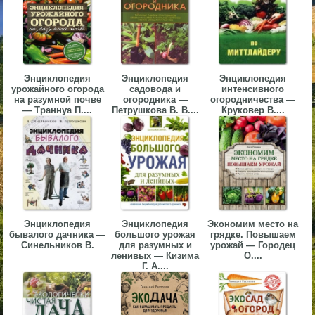
▼
▼
Энциклопедия
Энциклопедия
Энциклопедия
урожайного огорода
садовода и
интенсивного
на разумной почве
огородника —
огородничества —
— Траннуа П....
Петрушкова В. В....
Круковер В....
▼
▼
Энциклопедия
Энциклопедия
Экономим место на
бывалого дачника —
большого урожая
грядке. Повышаем
Синельников В.
для разумных и
урожай — Городец
ленивых — Кизима
О....
Г. А....