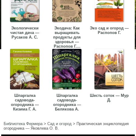
Экологически
Экодача: Как
Эко сад и огород —
чистая дача —
выращивать
Распопов Г.
Русаков А. С.
продукты для
здоровья —
Распопов Г....
Шпаргалка
Шпаргалка
Шесть соток — Мур
садовода-
садовода-
Д.
огородника —
огородника —
Кизима Г. А.
Белякова А.
Библиотека Фермера
>
Сад и огород
>
Практическая энциклопедия
огородника — Яковлева О. В.