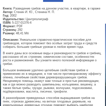
▼
Книга:
Разведение грибов на дачном участке, в квартире, в гараже
Автор:
Стенин И. Ю., Стенина Н. П.
Год:
2002
Издательство:
Центрполиграф
ISBN:
5-227-01376-4
▼
Формат:
PDF
Страниц:
292
Размер:
48,41 Мб
Описание:
Уникальное справочно-практическое пособие для
грибоводов, которое поможет без особых затрат труда и средств
▼
собирать большие грибные урожаи в любое время года.
В книге даны все основные виды и разновидности грибов и грибниц,
рассказано об их строении, химическом составе, особенностях
роста и размножения. Вы узнаете много полезной информации о
▼
грибах.
Большое внимание уделено целебным свойствам грибов и
применению их в медицине, в том числе противораковому эффекту
опенка, лечебным свойствам дереворазрушающих грибов.
Неоценимую помощь окажут вам точные и простые рекомендации,
как и где можно разводить шампиньоны, кольцевики, вешенку, а
также белые грибы, грузди, рыжики, волнушки, подосиновики,
подберезовики, маслята, лисички, трюфели.
А разнообразие приведенных способов выращивания грибов на
пнях, отрезках древесины, на ветках плодовых деревьев, на
измельченных древесных отходах поможет выбрать наиболее