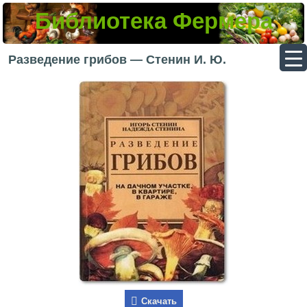
Библиотека Фермера
▼
Разведение грибов — Стенин И. Ю.
▼
▼
▼
Скачать