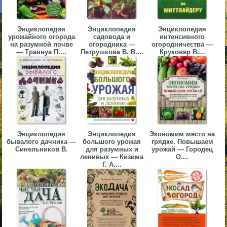
▼
Энциклопедия
Энциклопедия
Энциклопедия
▼
урожайного огорода
садовода и
интенсивного
на разумной почве
огородника —
огородничества —
— Траннуа П....
Петрушкова В. В....
Круковер В....
▼
Энциклопедия
Энциклопедия
Экономим место на
бывалого дачника —
большого урожая
грядке. Повышаем
Синельников В.
для разумных и
урожай — Городец
▼
ленивых — Кизима
О....
Г. А....