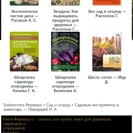
Экологически
Экодача: Как
Эко сад и огород —
чистая дача —
выращивать
Распопов Г.
Русаков А. С.
продукты для
здоровья —
Распопов Г....
Шпаргалка
Шпаргалка
Шесть соток — Мур
садовода-
садовода-
Д.
огородника —
огородника —
Кизима Г. А.
Белякова А.
Библиотека Фермера
>
Сад и огород
>
Садовые инструменты и
инвентарь — Передерей Н. А.
Книги-Фермеру.ru
- скачать или купить книги для фермеров,
садоводов и
огородников.
Контакты