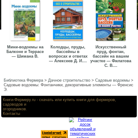
Мини-водоемы на
Колодцы, пруды,
Искусственный
Балконе и Террасе
бассейны в
пруд, фонтан,
— Шимана В.
вопросах и ответах
бассейн на вашем
— Алексеев Д. И....
участке — Филатова
С. В....
Библиотека Фермера
>
Дачное строительство
>
Садовые водоемы
>
Садовые водоемы: Фонтанчики, декоративные элементы — Френсис
Э.
Книги-Фермеру.ru
- скачать или купить книги для фермеров,
садоводов и
огородников.
Контакты