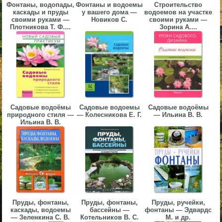
Фонтаны, водопады,
Фонтаны и водоемы
Строительство
▼
каскады и пруды
у вашего дома —
водоемов на участке
своими руками —
Новиков С.
своими руками —
Плотникова Т. Ф....
Зорина А....
▼
▼
Садовые водоёмы
Садовые водоемы
Садовые водоёмы
природного стиля —
— Колесникова Е. Г.
— Ильина В. В.
Ильина В. В.
▼
Пруды, фонтаны,
Пруды, фонтаны,
Пруды, ручейки,
каскады, водоемы
бассейны —
фонтаны — Эдвардс
— Зеленкина С. В.
Котельников В. С.
М. и др.