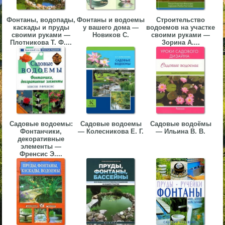
▼
Фонтаны, водопады,
Фонтаны и водоемы
Строительство
каскады и пруды
у вашего дома —
водоемов на участке
▼
своими руками —
Новиков С.
своими руками —
Плотникова Т. Ф....
Зорина А....
▼
Садовые водоемы:
Садовые водоемы
Садовые водоёмы
Фонтанчики,
— Колесникова Е. Г.
— Ильина В. В.
декоративные
элементы —
▼
Френсис Э....