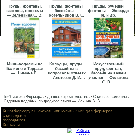
Пруды, фонтаны,
Пруды, фонтаны,
Пруды, ручейки,
каскады, водоемы
бассейны —
фонтаны — Эдвардс
— Зеленкина С. В.
Котельников В. С.
М. и др.
Мини-водоемы на
Колодцы, пруды,
Искусственный
Балконе и Террасе
бассейны в
пруд, фонтан,
— Шимана В.
вопросах и ответах
бассейн на вашем
— Алексеев Д. И....
участке — Филатова
С. В....
Библиотека Фермера
>
Дачное строительство
>
Садовые водоемы
>
Садовые водоёмы природного стиля — Ильина В. В.
Книги-Фермеру.ru
- скачать или купить книги для фермеров,
садоводов и
огородников.
Контакты