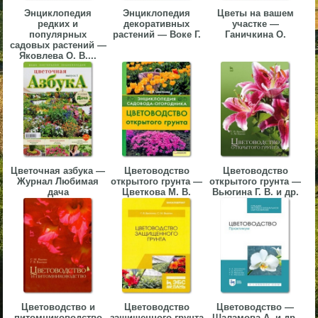
Энциклопедия
Энциклопедия
Цветы на вашем
▼
редких и
декоративных
участке —
популярных
растений — Воке Г.
Ганичкина О.
▼
садовых растений —
Яковлева О. В....
▼
Цветочная азбука —
Цветоводство
Цветоводство
Журнал Любимая
открытого грунта —
открытого грунта —
дача
Цветкова М. В.
Вьюгина Г. В. и др.
▼
Цветоводство и
Цветоводство
Цветоводство —
питомниководство
защищенного грунта
Шаламова А. и др.