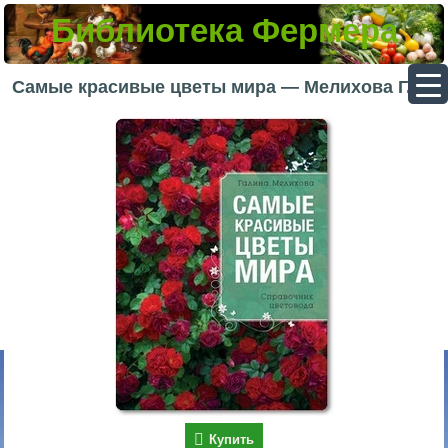
Библиотека Фермера
▼
Самые красивые цветы мира — Мелихова Г. И.
▼
▼
▼
Купить