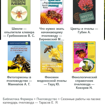
Шмели —
Что нужно знать
Цветы и пчелы —
опылители клевера
начинающему
Губин А.
— Гребенников В. С.
пчеловоду —
Киреевский М....
Фитогормоны в
Феномен
Фенологический
пчеловодстве —
медоносной пчелы
справочник
Маннапов А. Г.
— Тауц Ю.
пчеловода —
Кокорев Н.
Библиотека Фермера
>
Пчеловодство
>
Сезонные работы на пасеке:
календарь пчеловода — Тарасов Е. Я.