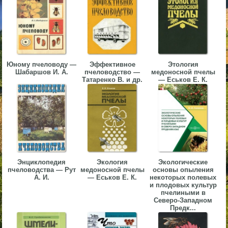
▼
▼
Юному пчеловоду —
Эффективное
Этология
Шабаршов И. А.
пчеловодство —
медоносной пчелы
Татаренко В. и др.
— Еськов Е. К.
▼
▼
Энциклопедия
Экология
Экологические
пчеловодства — Рут
медоносной пчелы
основы опыления
А. И.
— Еськов Е. К.
некоторых полевых
и плодовых культур
пчелиными в
Северо-Западном
Предк...