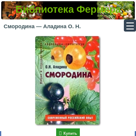
Библиотека Фермера
▼
Смородина — Аладина О. Н.
▼
▼
▼
Купить