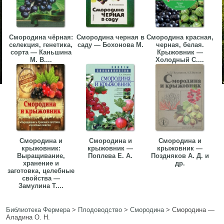
Смородина чёрная:
Смородина черная в
Смородина красная,
селекция, генетика,
саду — Бохонова М.
черная, белая.
сорта — Каньшина
Крыжовник —
М. В....
Холодный С....
Смородина и
Смородина и
Смородина и
крыжовник:
крыжовник —
крыжовник —
Выращивание,
Поплева Е. А.
Поздняков А. Д. и
хранение и
др.
заготовка, целебные
свойства —
Замулина Т....
Библиотека Фермера
>
Плодоводство
>
Смородина
>
Смородина —
Аладина О. Н.