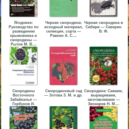
▼
▼
Ягодники:
Черная смородина:
Черная смородина в
Руководство по
исходный материал,
Сибири — Северин
разведению
селекция, сорта —
В. Ф.
крыжовника и
Равкин А. С....
смородины —
Рытов М. В....
▼
▼
Смородины
Смородиновый сад
Смородина: Сажаем,
Восточного
— Зотова З. М. и др.
выращиваем,
Забайкалья —
заготавливаем —
Горбунов И.
Звонарев Н. М....