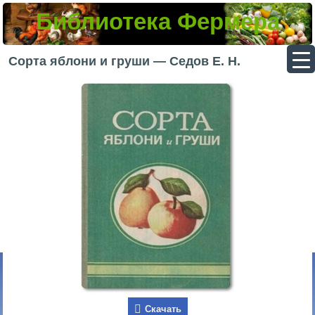
Библиотека Фермера
▼
Сорта яблони и груши — Седов Е. Н.
▼
▼
▼
Скачать