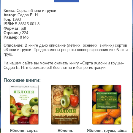
▼
Книга:
Сорта яблони и груши
Автор:
Седов Е. Н.
Год:
1993
ISBN:
5-86615-001-8
Формат:
pdf
▼
Страниц:
224
Размер:
8 Мб
Описание:
В книге дано описание (летних, осенних, зимних) сортов
яблони и груши. Представлены рецепты консервирования из яблок и
груш.
▼
На нашем сайте вы можете скачать книгу «Сорта яблони и груши»
Седов Е. Н. в формате pdf бесплатно и без регистрации.
▼
Похожие книги:
Яблоня: сорта,
Яблоня:
Яблоня, груша, айва