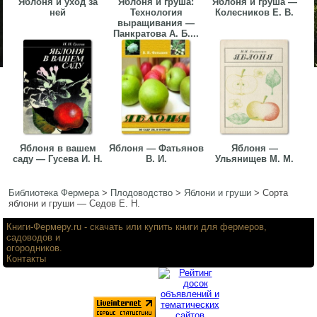
Яблоня и уход за
Яблоня и груша:
Яблоня и груша —
ней
Технология
Колесников Е. В.
выращивания —
Панкратова А. Б....
Яблоня в вашем
Яблоня — Фатьянов
Яблоня —
саду — Гусева И. Н.
В. И.
Ульянищев М. М.
Библиотека Фермера
>
Плодоводство
>
Яблони и груши
>
Сорта
яблони и груши — Седов Е. Н.
Книги-Фермеру.ru
- скачать или купить книги для фермеров,
садоводов и
огородников.
Контакты