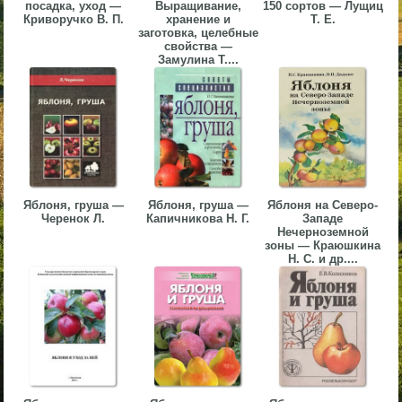
посадка, уход —
Выращивание,
150 сортов — Лущиц
▼
Криворучко В. П.
хранение и
Т. Е.
заготовка, целебные
свойства —
▼
Замулина Т....
▼
Яблоня, груша —
Яблоня, груша —
Яблоня на Северо-
Черенок Л.
Капичникова Н. Г.
Западе
Нечерноземной
зоны — Краюшкина
Н. С. и др....
▼