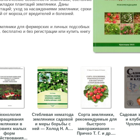
закладки плантаций земляники. Даны
нтаций; уход за насаждениями земляники; сроки
 от мороза,от вредителей и болезней.
земляники для фермерских и личных подсобных
. бесплатно и без регистрации или купить книгу
ехнология
Стеблевая нематода
Сорта земляники,
Садовая 
ыращивания
земляники садовой
рекомендуемые для
и клуб
емляники в
и меры борьбы с
быстрого
Чухляе
овиях малых
ней — Холод H. A....
замораживания —
форм
Причко Т. Г. и др....
йствования...