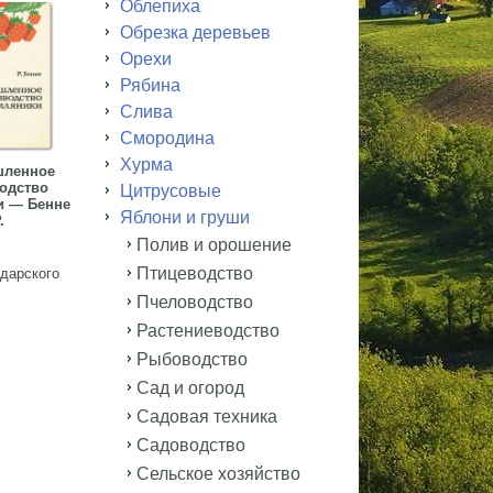
Облепиха
Обрезка деревьев
Орехи
Рябина
Слива
Смородина
Хурма
ленное
одство
Цитрусовые
и — Бенне
Яблони и груши
.
Полив и орошение
Птицеводство
дарского
Пчеловодство
Растениеводство
Рыбоводство
Сад и огород
Садовая техника
Садоводство
Сельское хозяйство