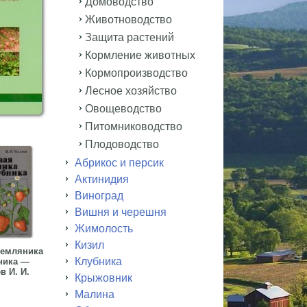
Домоводство
Животноводство
Защита растений
Кормление животных
Кормопроизводство
Лесное хозяйство
Овощеводство
Питомниководство
Плодоводство
Абрикос и персик
Актинидия
Виноград
Вишня и черешня
Жимолость
Кизил
земляника
Клубника
ника —
в И. И.
Крыжовник
Малина