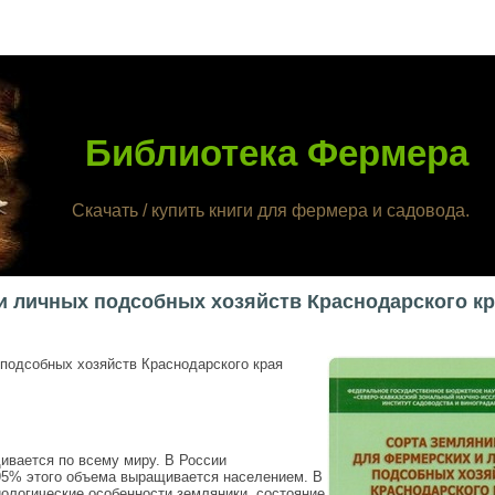
Библиотека Фермера
Скачать / купить книги для фермера и садовода.
и личных подсобных хозяйств Краснодарского к
подсобных хозяйств Краснодарского края
вается по всему миру. В России
 95% этого объема выращивается населением. В
ологические особенности земляники, состояние