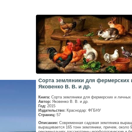
Сорта земляники для фермерских 
Яковенко В. В. и др.
Книга:
Сорта земляники для фермерских и личных 
Автор:
Яковенко В. В. и др.
Год:
2015
Издательство:
Краснодар: ФГБНУ
Страниц:
57
Описание:
Современная садовая земляника выращи
выращивается 165 тонн земляники, причем, около
рекомендациях рассмотрены морфологические и би