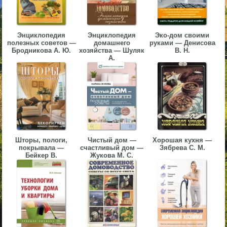
▼
▼
Энциклопедия
Энциклопедия
Эко-дом своими
полезных советов —
домашнего
руками — Денисова
Бродникова А. Ю.
хозяйства — Шуляк
В. Н.
А.
▼
Шторы, пологи,
Чистый дом —
Хорошая кухня —
покрывала —
счастливый дом —
Зябрева С. М.
▼
Бейкер В.
Жукова М. С.