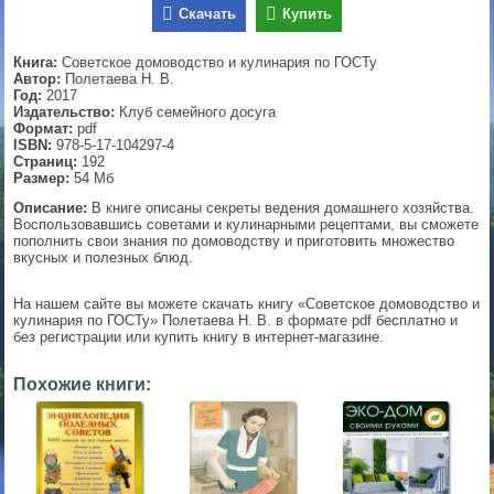
Скачать
Купить
▼
Книга:
Советское домоводство и кулинария по ГОСТу
Автор:
Полетаева Н. В.
Год:
2017
Издательство:
Клуб семейного досуга
▼
Формат:
pdf
ISBN:
978-5-17-104297-4
Страниц:
192
Размер:
54 Мб
▼
Описание:
В книге описаны секреты ведения домашнего хозяйства.
Воспользовавшись советами и кулинарными рецептами, вы сможете
пополнить свои знания по домоводству и приготовить множество
вкусных и полезных блюд.
▼
На нашем сайте вы можете скачать книгу «Советское домоводство и
кулинария по ГОСТу» Полетаева Н. В. в формате pdf бесплатно и
без регистрации или купить книгу в интернет-магазине.
Похожие книги: