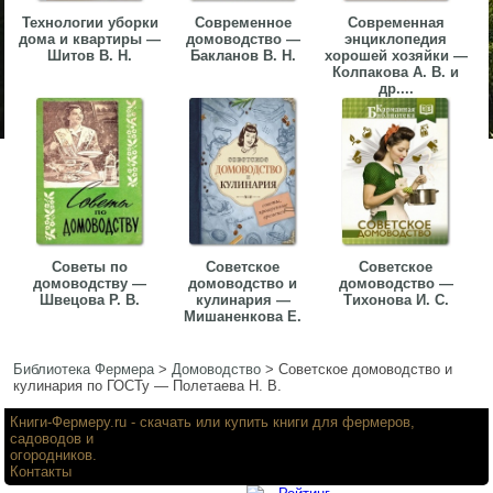
Технологии уборки
Современное
Современная
дома и квартиры —
домоводство —
энциклопедия
Шитов В. Н.
Бакланов В. Н.
хорошей хозяйки —
Колпакова А. В. и
др....
Советы по
Советское
Советское
домоводству —
домоводство и
домоводство —
Швецова Р. В.
кулинария —
Тихонова И. С.
Мишаненкова Е.
Библиотека Фермера
>
Домоводство
>
Советское домоводство и
кулинария по ГОСТу — Полетаева Н. В.
Книги-Фермеру.ru
- скачать или купить книги для фермеров,
садоводов и
огородников.
Контакты