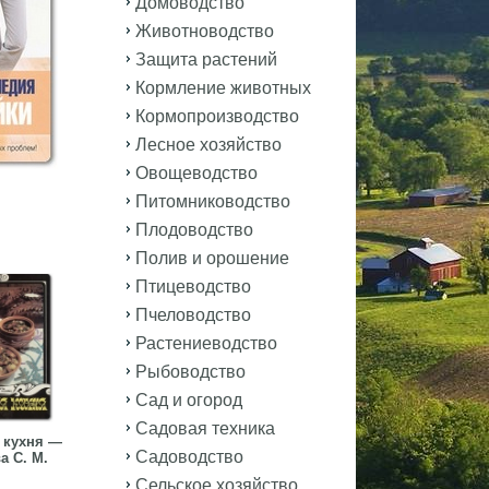
Домоводство
Животноводство
Защита растений
Кормление животных
Кормопроизводство
Лесное хозяйство
Овощеводство
Питомниководство
Плодоводство
Полив и орошение
Птицеводство
Пчеловодство
Растениеводство
Рыбоводство
Сад и огород
Садовая техника
 кухня —
Садоводство
а С. М.
Сельское хозяйство