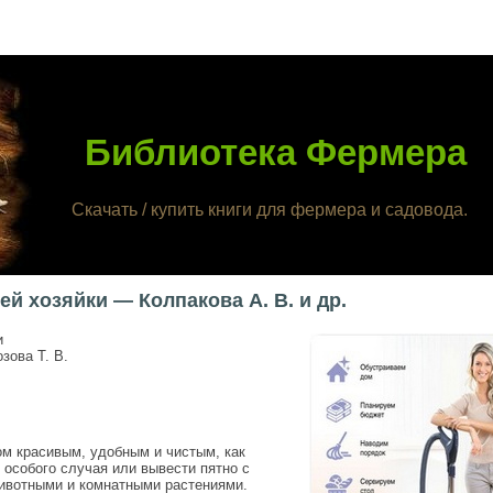
Библиотека Фермера
Скачать / купить книги для фермера и садовода.
 хозяйки — Колпакова А. В. и др.
и
зова Т. В.
ом красивым, удобным и чистым, как
 особого случая или вывести пятно с
ивотными и комнатными растениями.