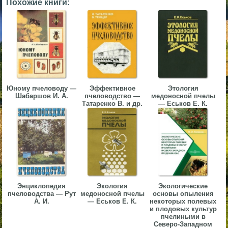
Похожие книги:
▼
▼
Юному пчеловоду —
Эффективное
Этология
▼
Шабаршов И. А.
пчеловодство —
медоносной пчелы
Татаренко В. и др.
— Еськов Е. К.
▼
Энциклопедия
Экология
Экологические
пчеловодства — Рут
медоносной пчелы
основы опыления
А. И.
— Еськов Е. К.
некоторых полевых
и плодовых культур
пчелиными в
Северо-Западном