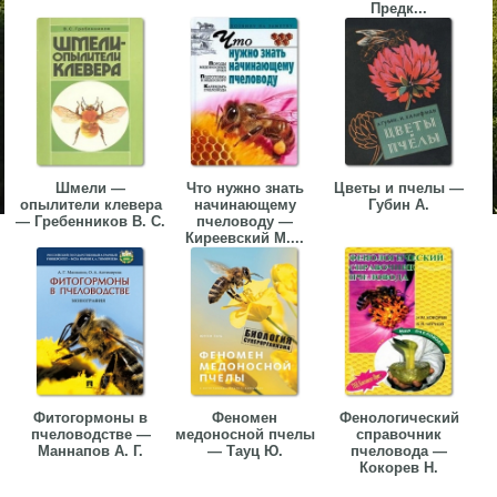
Предк...
Шмели —
Что нужно знать
Цветы и пчелы —
опылители клевера
начинающему
Губин А.
— Гребенников В. С.
пчеловоду —
Киреевский М....
Фитогормоны в
Феномен
Фенологический
пчеловодстве —
медоносной пчелы
справочник
Маннапов А. Г.
— Тауц Ю.
пчеловода —
Кокорев Н.