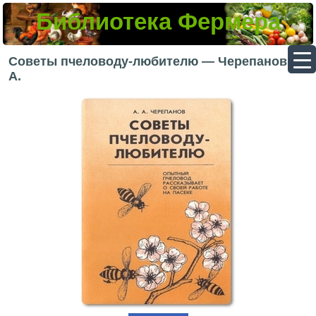
Библиотека Фермера
▼
Советы пчеловоду-любителю — Черепанов А.
А.
▼
▼
▼