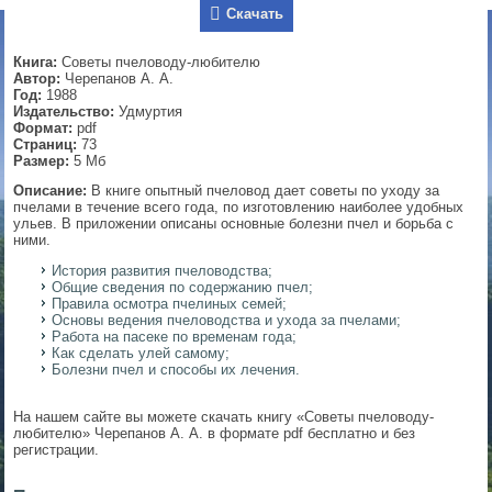
Скачать
▼
Книга:
Советы пчеловоду-любителю
Автор:
Черепанов А. А.
Год:
1988
Издательство:
Удмуртия
▼
Формат:
pdf
Страниц:
73
Размер:
5 Мб
Описание:
В книге опытный пчеловод дает советы по уходу за
▼
пчелами в течение всего года, по изготовлению наиболее удобных
ульев. В приложении описаны основные болезни пчел и борьба с
ними.
История развития пчеловодства;
Общие сведения по содержанию пчел;
▼
Правила осмотра пчелиных семей;
Основы ведения пчеловодства и ухода за пчелами;
Работа на пасеке по временам года;
Как сделать улей самому;
Болезни пчел и способы их лечения.
На нашем сайте вы можете скачать книгу «Советы пчеловоду-
любителю» Черепанов А. А. в формате pdf бесплатно и без
регистрации.