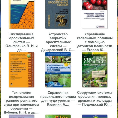
▼
▼
Эксплуатация
Устройство
Управление
оросительных
закрытых
капельным поливом
систем —
оросительных
с помощью
Ольгаренко В. И. и
систем —
датчиков влажности
▼
др....
Дикаревский В. С....
— Егоров Ю....
▼
Технология
Справочник
Сооружаем системы
возделывания
правильного полива
орошения, полива,
раннего репчатого
для чудо-урожая —
дренажа и колодцы
лука при капельном
Калинин А....
— Подольский Ю....
орошении —
Дубенок Н. Н. и др....