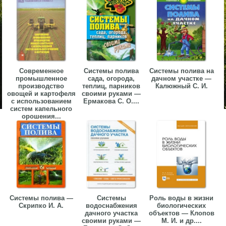
Современное
Системы полива
Системы полива на
промышленное
сада, огорода,
дачном участке —
производство
теплиц, парников
Калюжный С. И.
овощей и картофеля
своими руками —
с использованием
Ермакова С. О....
систем капельного
орошения...
Системы полива —
Системы
Роль воды в жизни
Скрипко И. А.
водоснабжения
биологических
дачного участка
объектов — Клопов
своими руками —
М. И. и др....