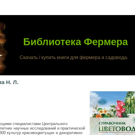
Библиотека Фермера
Скачать / купить книги для фермера и садовода.
а Н. Л.
дущими специалистами Центрального
летних научных исследований и практической
300 культур красивоцветущих и декоративно-