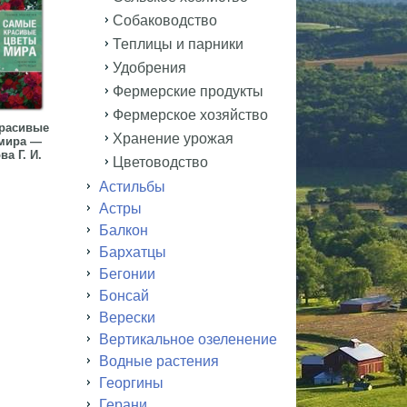
Собаководство
Теплицы и парники
Удобрения
Фермерские продукты
Фермерское хозяйство
расивые
Хранение урожая
мира —
а Г. И.
Цветоводство
Астильбы
Астры
Балкон
Бархатцы
Бегонии
Бонсай
Верески
Вертикальное озеленение
Водные растения
Георгины
Герани