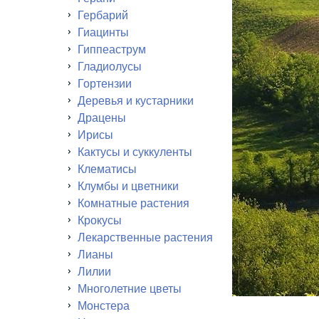
Гербарий
Гиацинты
Гиппеаструм
Гладиолусы
Гортензии
Деревья и кустарники
Драцены
Ирисы
Кактусы и суккуленты
Клематисы
Клумбы и цветники
Комнатные растения
Крокусы
Лекарственные растения
Лианы
Лилии
Многолетние цветы
Монстера