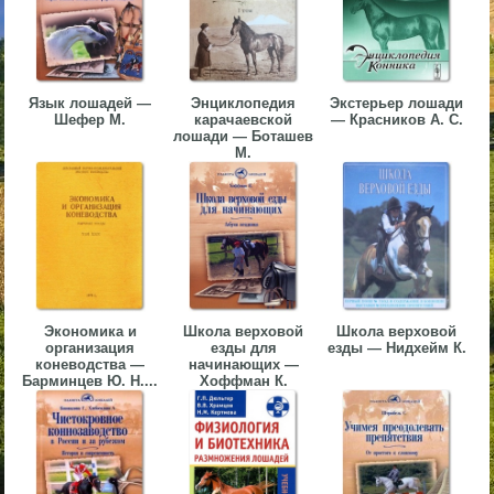
▼
▼
Язык лошадей —
Энциклопедия
Экстерьер лошади
Шефер М.
карачаевской
— Красников А. С.
лошади — Боташев
М.
▼
▼
Экономика и
Школа верховой
Школа верховой
организация
езды для
езды — Нидхейм К.
коневодства —
начинающих —
Барминцев Ю. Н....
Хоффман К.