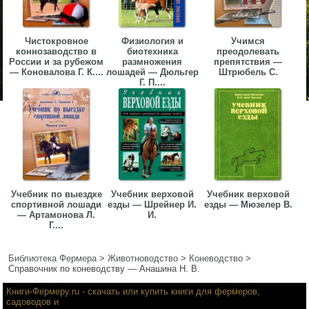
Чистокровное
Физиология и
Учимся
коннозаводство в
биотехника
преодолевать
России и за рубежом
размножения
препятствия —
— Коновалова Г. К....
лошадей — Дюльгер
Штрюбель С.
Г. П....
Учебник по выездке
Учебник верховой
Учебник верховой
спортивной лошади
езды — Шрейнер И.
езды — Мюзелер В.
— Артамонова Л.
И.
Г....
Библиотека Фермера
>
Животноводство
>
Коневодство
>
Справочник по коневодству — Анашина Н. В.
Книги-Фермеру.ru
- скачать или купить книги для фермеров,
садоводов и