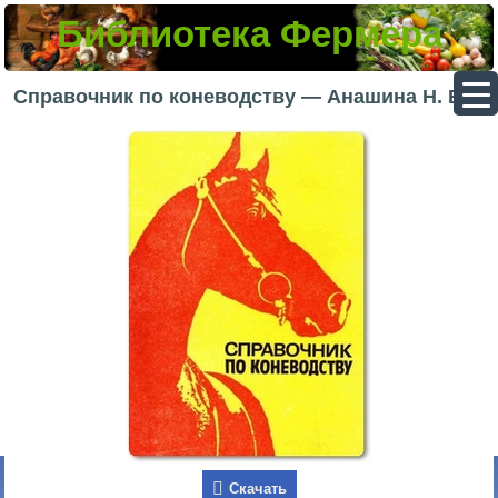
Библиотека Фермера
▼
Справочник по коневодству — Анашина Н. В.
▼
▼
▼
Скачать