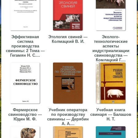
▼
▼
Эффективная
Этология свиней —
Эколого-
система
Колмацкий В. И.
технологические
производства
аспекты
свинины: 2 Тома —
индустриализации
Гегамян Н. С....
свиноводства —
▼
Комлацкий Г....
▼
Фермерское
Учебник оператора
Учебная книга
свиноводство —
по производству
свинаря — Балашов
Юдин М. Ф.
свинины — Дерябин
Н. Т.
А. А....