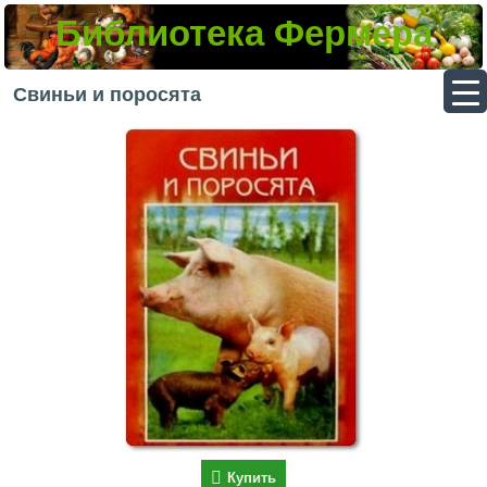
Библиотека Фермера
▼
Свиньи и поросята
▼
▼
▼
Купить