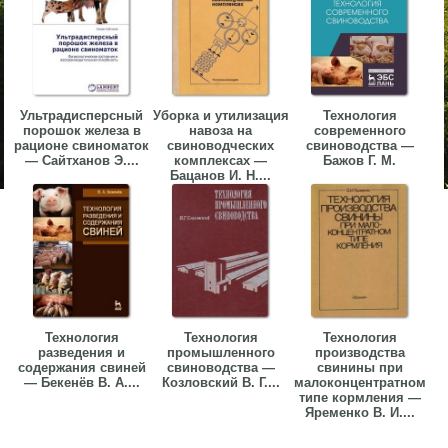
Ультрадисперсный
Уборка и утилизация
Технология
порошок железа в
навоза на
современного
рационе свиноматок
свиноводческих
свиноводства —
— Сайтханов Э....
комплексах —
Бажов Г. М.
Бацанов И. Н....
Технология
Технология
Технология
разведения и
промышленного
производства
содержания свиней
свиноводства —
свинины при
— Бекенёв В. А....
Козловский В. Г....
малоконцентратном
типе кормления —
Яременко В. И....