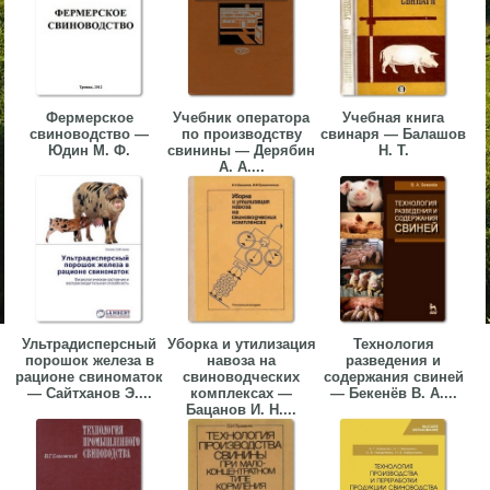
Фермерское
Учебник оператора
Учебная книга
свиноводство —
по производству
свинаря — Балашов
Юдин М. Ф.
свинины — Дерябин
Н. Т.
А. А....
Ультрадисперсный
Уборка и утилизация
Технология
порошок железа в
навоза на
разведения и
рационе свиноматок
свиноводческих
содержания свиней
— Сайтханов Э....
комплексах —
— Бекенёв В. А....
Бацанов И. Н....