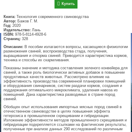
Купить
▼
Книга:
Технология современного свиноводства
Автор:
Бажов Г. М.
Год:
2020
Издательство:
Лань
▼
ISBN:
978-5-8114-4928-6
Страниц:
328
Описание:
В пособии излагаются вопросы, касающиеся физиологии
размножения свиней, воспроизводства стада, получения,
▼
выращивания и откорма свиней. Приводится характеристика кормов,
техника и способы их скармливания.
Показаны значение и методика составления зеленого конвейера для
свиней, а также роль биологически активных добавок в повышении
продуктивных качеств животных. Рассмотрено влияние на
▼
эффективность производства современной планировки помещений
и оборудования свинарников, систем раздачи кормов, создания и
поддержания оптимального микроклимата, удаления навоза из
помещений. Дана характеристика разводимых в стране пород
свиней.
Обобщен опыт использования импортных мясных пород свиней в
отечественном свиноводстве в целях повышения эффекта
гетерозиса в промышленном скрещивании и гибридизации.
Изложение эффективности методов промышленного скрещивания и
гибридизации подкрепляется ссылками на фактические результаты,
полученные при анализе данных 290 исследований по различным