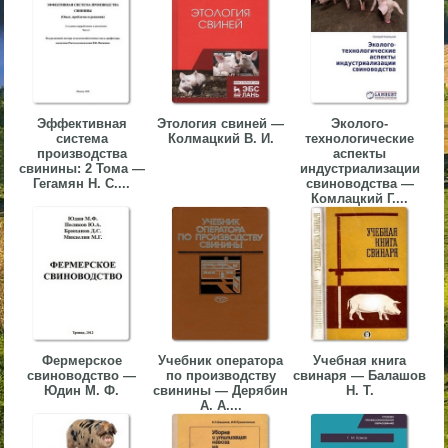
▼
▼
Эффективная
Этология свиней —
Эколого-
система
Колмацкий В. И.
технологические
производства
аспекты
свинины: 2 Тома —
индустриализации
▼
Гегамян Н. С....
свиноводства —
Комлацкий Г....
▼
Фермерское
Учебник оператора
Учебная книга
свиноводство —
по производству
свинаря — Балашов
Юдин М. Ф.
свинины — Дерябин
Н. Т.
А. А....