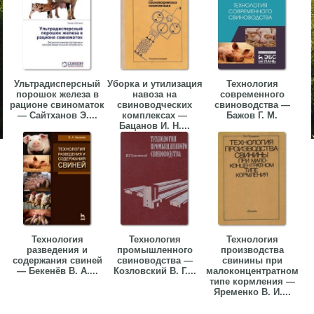
Ультрадисперсный
Уборка и утилизация
Технология
порошок железа в
навоза на
современного
рационе свиноматок
свиноводческих
свиноводства —
— Сайтханов Э....
комплексах —
Бажов Г. М.
Бацанов И. Н....
Технология
Технология
Технология
разведения и
промышленного
производства
содержания свиней
свиноводства —
свинины при
— Бекенёв В. А....
Козловский В. Г....
малоконцентратном
типе кормления —
Яременко В. И....