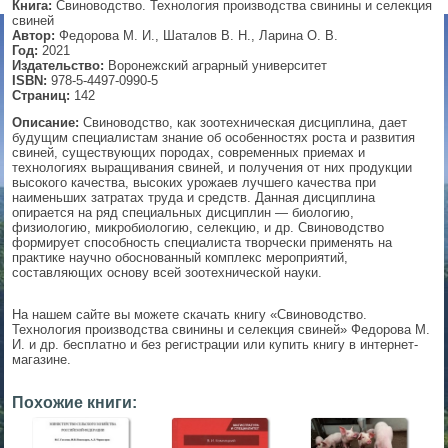
Книга:
Свиноводство. Технология производства свинины и селекция
свиней
▼
Автор:
Федорова М. И., Шаталов В. Н., Ларина О. В.
Год:
2021
Издательство:
Воронежский аграрный университет
ISBN:
978-5-4497-0990-5
Страниц:
142
▼
Описание:
Свиноводство, как зоотехническая дисциплина, дает
будущим специалистам знание об особенностях роста и развития
свиней, существующих породах, современных приемах и
технологиях выращивания свиней, и получения от них продукции
высокого качества, высоких урожаев лучшего качества при
▼
наименьших затратах труда и средств. Данная дисциплина
опирается на ряд специальных дисциплин — биологию,
физиологию, микробиологию, селекцию, и др. Свиноводство
формирует способность специалиста творчески применять на
практике научно обоснованный комплекс мероприятий,
▼
составляющих основу всей зоотехнической науки.
На нашем сайте вы можете скачать книгу «Свиноводство.
Технология производства свинины и селекция свиней» Федорова М.
И. и др. бесплатно и без регистрации или купить книгу в интернет-
магазине.
Похожие книги: