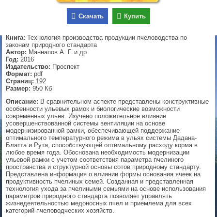
▼
Скачать
Купить
Книга:
Технология производства продукции пчеловодства по
законам природного стандарта
Автор:
Маннапов А. Г. и др.
▼
Год:
2016
Издательство:
Проспект
Формат:
pdf
Страниц:
192
Размер:
950 Кб
▼
Описание:
В сравнительном аспекте представлены конструктивные
особенности ульевых рамок и биологические возможности
современных ульев. Изучено положительное влияние
усовершенствованной системы вентиляции на основе
▼
модернизированной рамки, обеспечивающей поддержание
оптимального температурного режима в ульях системы Дадана-
Блатта и Рута, способствующей оптимальному расходу корма в
любое время года. Обоснована необходимость модернизации
ульевой рамки с учетом соответствия параметра пчелиного
пространства и структурной основы сотов природному стандарту.
Представлена информация о влиянии формы основания ячеек на
продуктивность пчелиных семей. Созданная и представленная
технология ухода за пчелиными семьями на основе использования
параметров природного стандарта позволяет управлять
жизнедеятельностью медоносных пчел и приемлема для всех
категорий пчеловодческих хозяйств.