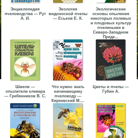
Энциклопедия
Экология
Экологические
пчеловодства — Рут
медоносной пчелы
основы опыления
А. И.
— Еськов Е. К.
некоторых полевых
и плодовых культур
пчелиными в
Северо-Западном
Предк...
Шмели —
Что нужно знать
Цветы и пчелы —
опылители клевера
начинающему
Губин А.
— Гребенников В. С.
пчеловоду —
Киреевский М....