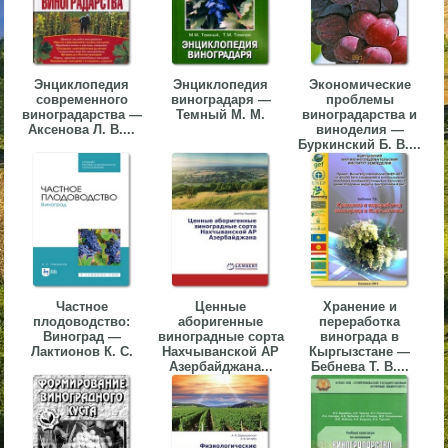
▼
▼
Энциклопедия
Энциклопедия
Экономические
современного
виноградаря —
проблемы
виноградарства —
Темный М. М.
виноградарства и
Аксенова Л. В....
виноделия —
Буркинский Б. В....
▼
▼
Частное
Ценные
Хранение и
плодоводство:
аборигенные
переработка
Виноград —
виноградные сорта
винограда в
Лактионов К. С.
Нахчыванской АР
Кыргызстане —
Азербайджана...
Бебнева Т. В....