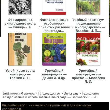
Формирование
Физиологические
Учебный практикум
виноградного куста
особенности
по дисциплине
— Синицын А.
привитых растений
«Виноградарство» —
винограда...
Барабаш И. П....
Устойчивые сорта
Урожайный
Урожайный
винограда —
виноградник —
виноград — это
Трошин Л. П.
Демин И. и др.
просто! — Мовсесян
Л. И.
Библиотека Фермера
>
Плодоводство
>
Виноград
>
Технология
возделывания и использования винограда — Верновский Э. А.
Книги-Фермеру.ru
- скачать или купить книги для фермеров,
садоводов и