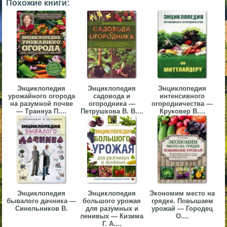
Похожие книги:
▼
▼
Энциклопедия
Энциклопедия
Энциклопедия
▼
урожайного огорода
садовода и
интенсивного
на разумной почве
огородника —
огородничества —
— Траннуа П....
Петрушкова В. В....
Круковер В....
▼
Энциклопедия
Энциклопедия
Экономим место на
бывалого дачника —
большого урожая
грядке. Повышаем
Синельников В.
для разумных и
урожай — Городец
ленивых — Кизима
О....
Г. А....