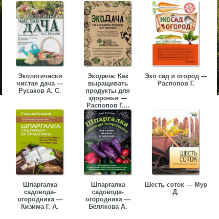
Экологически
Экодача: Как
Эко сад и огород —
чистая дача —
выращивать
Распопов Г.
Русаков А. С.
продукты для
здоровья —
Распопов Г....
Шпаргалка
Шпаргалка
Шесть соток — Мур
садовода-
садовода-
Д.
огородника —
огородника —
Кизима Г. А.
Белякова А.