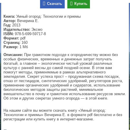
Скачать
Купить
▼
Книга:
Умный огород: Технологии и приемы
Автор:
Вечерина Е.
Год:
2013
Издательство:
Эксмо
▼
ISBN:
978-5-699-59717-8
Формат:
pdf
Страниц:
160
Размер:
1 Мб
▼
Описание:
При грамотном подходе к огородничеству можно без
особых физических, временных и денежных затрат получать
богатый, а главное – экологически чистый урожай различных
культур с ранней весны до самой поздней осени. В этом вам
помогут методы, применяемые в рамках альтернативного
земледелия. Секрет успеха прост – продуманная схема посадок,
▼
отказ от пестицидов, синтетических удобрений, регуляторов роста,
применение органических удобрений и сидератов, использование
биологических методов защиты растений, минимальное
вмешательство в почву и грамотное использование ресурсов земли.
Об этом и других секретах умного огорода — в этой книге.
На нашем сайте вы можете скачать книгу «Умный огород:
Технологии и приемы» Вечерина Е. в формате pdf бесплатно и без
регистрации или купить книгу в интернет-магазине.