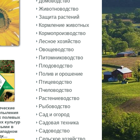
Домоводство
Животноводство
Защита растений
Кормление животных
Кормопроизводство
Лесное хозяйство
Овощеводство
Питомниководство
Плодоводство
Полив и орошение
Птицеводство
Пчеловодство
Растениеводство
Рыбоводство
ические
опыления
Сад и огород
х полевых
х культур
Садовая техника
ными в
Садоводство
Западном
к...
Сельское хозяйство