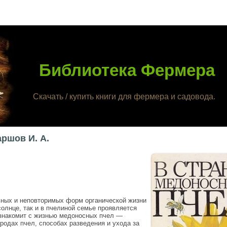
Библиотека Фермера
Скачать / купить книги для фермера и садовода.
ршов И. А.
ных и неповторимых форм органической жизни
солнце, так и в пчелиной семье проявляется
 знакомит с жизнью медоносных пчел —
родах пчел, способах разведения и ухода за