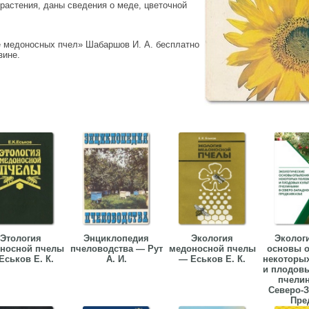
растения, даны сведения о меде, цветочной
е медоносных пчел» Шабаршов И. А. бесплатно
зине.
Этология
Энциклопедия
Экология
Эколог
носной пчелы
пчеловодства — Рут
медоносной пчелы
основы 
Еськов Е. К.
А. И.
— Еськов Е. К.
некоторы
и плодовы
пчели
Северо-
Пред