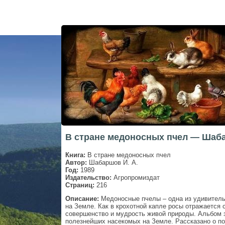
В стране медоносных пчел — Шаба
Книга:
В стране медоносных пчел
Автор:
Шабаршов И. А.
Год:
1989
Издательство:
Агропромиздат
Страниц:
216
Описание:
Медоносные пчелы – одна из удивитель
на Земле. Как в крохотной капле росы отражается 
совершенство и мудрость живой природы. Альбом
полезнейших насекомых на Земле. Рассказано о по