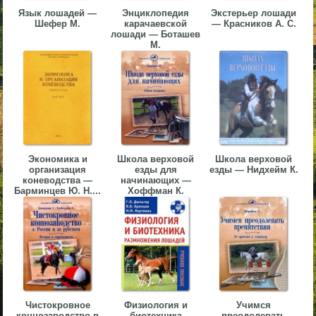
Язык лошадей —
Энциклопедия
Экстерьер лошади
▼
Шефер М.
карачаевской
— Красников А. С.
лошади — Боташев
▼
М.
▼
Экономика и
Школа верховой
Школа верховой
организация
езды для
езды — Нидхейм К.
коневодства —
начинающих —
Барминцев Ю. Н....
Хоффман К.
▼
Чистокровное
Физиология и
Учимся
коннозаводство в
биотехника
преодолевать