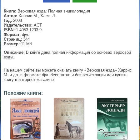
▼
Книга:
Верховая езда: Полная энциклопедия
Автор:
Харрис М., Клегг Л.
Год:
2008
Издательство:
АСТ
ISBN:
1-4053-1293-9
▼
Формат:
djvu
Страниц:
344
Размер:
11 Мб
Описание:
В книге дана полная информация об основах верховой
езды.
▼
На нашем сайте вы можете скачать книгу «Верховая езда» Харрис
М. и др. в формате djvu бесплатно и без регистрации или купить
книгу в интернет-магазине.
▼
Похожие книги: