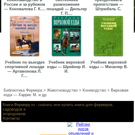
России и за рубежом
размножения
препятствия —
— Коновалова Г. К....
лошадей — Дюльгер
Штрюбель С.
Г. П....
Учебник по выездке
Учебник верховой
Учебник верховой
спортивной лошади
езды — Шрейнер И.
езды — Мюзелер В.
— Артамонова Л.
И.
Г....
Библиотека Фермера
>
Животноводство
>
Коневодство
>
Верховая
езда — Харрис М. и др.
Книги-Фермеру.ru
- скачать или купить книги для фермеров,
садоводов и
огородников.
Контакты