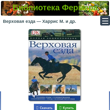
Библиотека Фермера
▼
Верховая езда — Харрис М. и др.
▼
▼
▼
Скачать
Купить