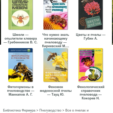
Шмели —
Что нужно знать
Цветы и пчелы —
опылители клевера
начинающему
Губин А.
— Гребенников В. С.
пчеловоду —
Киреевский М....
Фитогормоны в
Феномен
Фенологический
пчеловодстве —
медоносной пчелы
справочник
Маннапов А. Г.
— Тауц Ю.
пчеловода —
Кокорев Н.
Библиотека Фермера
>
Пчеловодство
>
Все о пчелах и