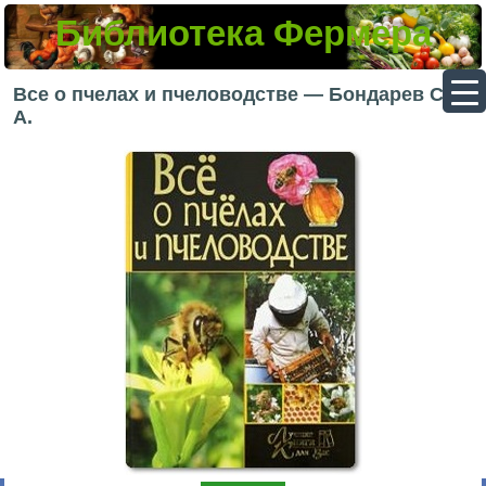
Библиотека Фермера
▼
Все о пчелах и пчеловодстве — Бондарев С.
А.
▼
▼
▼