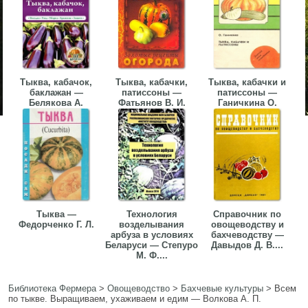
Тыква, кабачок,
Тыква, кабачки,
Тыква, кабачки и
баклажан —
патиссоны —
патиссоны —
Белякова А.
Фатьянов В. И.
Ганичкина О.
Тыква —
Технология
Справочник по
Федорченко Г. Л.
возделывания
овощеводству и
арбуза в условиях
бахчеводству —
Беларуси — Степуро
Давыдов Д. В....
М. Ф....
Библиотека Фермера
>
Овощеводство
>
Бахчевые культуры
>
Всем
по тыкве. Выращиваем, ухаживаем и едим — Волкова А. П.