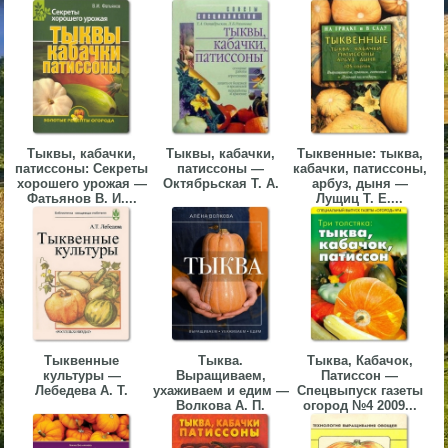
▼
▼
Тыквы, кабачки,
Тыквы, кабачки,
Тыквенные: тыква,
патиссоны: Секреты
патиссоны —
кабачки, патиссоны,
▼
хорошего урожая —
Октябрьская Т. А.
арбуз, дыня —
Фатьянов В. И....
Лущиц Т. Е....
▼
Тыквенные
Тыква.
Тыква, Кабачок,
культуры —
Выращиваем,
Патиссон —
Лебедева А. Т.
ухаживаем и едим —
Спецвыпуск газеты
Волкова А. П.
огород №4 2009...