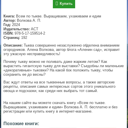
Купить
▼
Книга:
Всем по тыкве. Выращиваем, ухаживаем и едим
Автор:
Волкова А. П.
Год:
2024
Издательство:
АСТ
▼
ISBN:
978-5-17-159514-2
Страниц:
192
Описание:
Тыква совершенно незаслуженно обделена вниманием
огородников. Алена Волкова, автор блога «Аленин сад», исправит
▼
эту ужасную несправедливость!
Почему тыкву можно не поливать даже жарким летом? Как
вырастить гигантскую тыкву для выставки? Съедобны ли маленькие
«декоративные» тыковки? На какой бок положить тыкву, чтобы
сохранить ее до весны?
▼
Вас ждут ответы на все тыквенные вопросы, а также авторские
рецепты, описания самых интересных сортов этого уникального
овоща и подсказки, как среди них выбрать тот самый.
На нашем сайте вы можете скачать книгу «Всем по тыкве.
Выращиваем, ухаживаем и едим» Волкова А. П. бесплатно и без
регистрации или купить книгу в интернет-магазине.
Похожие книги: