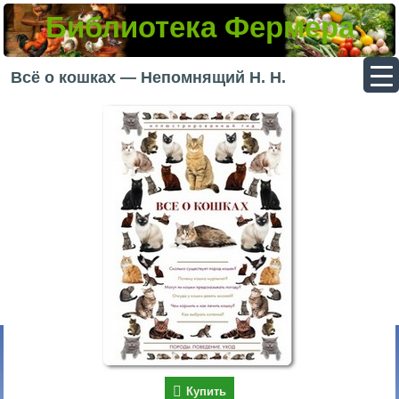
Библиотека Фермера
▼
Всё о кошках — Непомнящий Н. Н.
▼
▼
▼
Купить