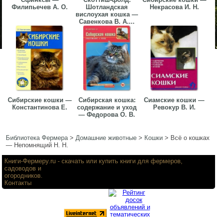
Филипьечев А. О.
Шотландская
Некрасова И. Н.
вислоухая кошка —
Савенкова В. А....
Сибирские кошки —
Сибирская кошка:
Сиамские кошки —
Константинова Е.
содержание и уход
Ревокур В. И.
— Федорова О. В.
Библиотека Фермера
>
Домашние животные
>
Кошки
>
Всё о кошках
— Непомнящий Н. Н.
Книги-Фермеру.ru
- скачать или купить книги для фермеров,
садоводов и
огородников.
Контакты