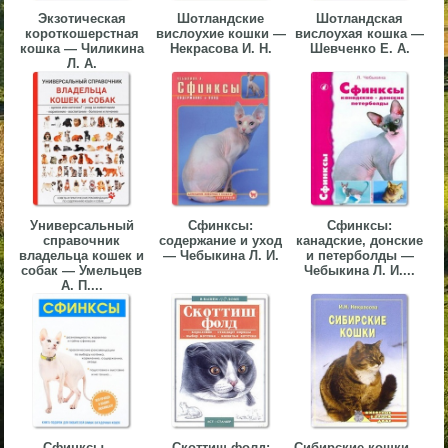
Экзотическая
Шотландские
Шотландская
▼
короткошерстная
вислоухие кошки —
вислоухая кошка —
кошка — Чиликина
Некрасова И. Н.
Шевченко Е. А.
▼
Л. А.
▼
Универсальный
Сфинксы:
Сфинксы:
справочник
содержание и уход
канадские, донские
владельца кошек и
— Чебыкина Л. И.
и петерболды —
собак — Умельцев
Чебыкина Л. И....
А. П....
▼
Сфинксы —
Скоттиш-фолд:
Сибирские кошки —