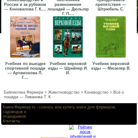
России и за рубежом
размножения
препятствия —
— Коновалова Г. К....
лошадей — Дюльгер
Штрюбель С.
Г. П....
Учебник по выездке
Учебник верховой
Учебник верховой
спортивной лошади
езды — Шрейнер И.
езды — Мюзелер В.
— Артамонова Л.
И.
Г....
Библиотека Фермера
>
Животноводство
>
Коневодство
>
Всё о
лошади — Ливанова Т. К.
Книги-Фермеру.ru
- скачать или купить книги для фермеров,
садоводов и
огородников.
Контакты