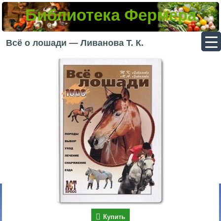
Библиотека Фермера
▼
Всё о лошади — Ливанова Т. К.
▼
▼
▼
Купить