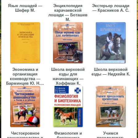
Язык лошадей —
Энциклопедия
Экстерьер лошади
▼
Шефер М.
карачаевской
— Красников А. С.
лошади — Боташев
▼
М.
▼
Экономика и
Школа верховой
Школа верховой
организация
езды для
езды — Нидхейм К.
коневодства —
начинающих —
Барминцев Ю. Н....
Хоффман К.
▼
Чистокровное
Физиология и
Учимся
коннозаводство в
биотехника
преодолевать