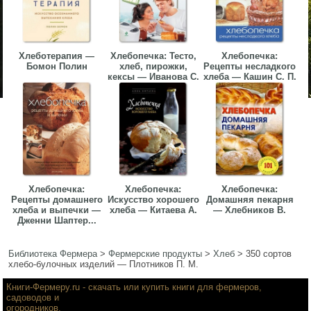
Хлеботерапия —
Хлебопечка: Тесто,
Хлебопечка:
Бомон Полин
хлеб, пирожки,
Рецепты несладкого
кексы — Иванова С.
хлеба — Кашин С. П.
Хлебопечка:
Хлебопечка:
Хлебопечка:
Рецепты домашнего
Искусство хорошего
Домашняя пекарня
хлеба и выпечки —
хлеба — Китаева А.
— Хлебников В.
Дженни Шаптер...
Библиотека Фермера
>
Фермерские продукты
>
Хлеб
>
350 сортов
хлебо-булочных изделий — Плотников П. М.
Книги-Фермеру.ru
- скачать или купить книги для фермеров,
садоводов и
огородников.