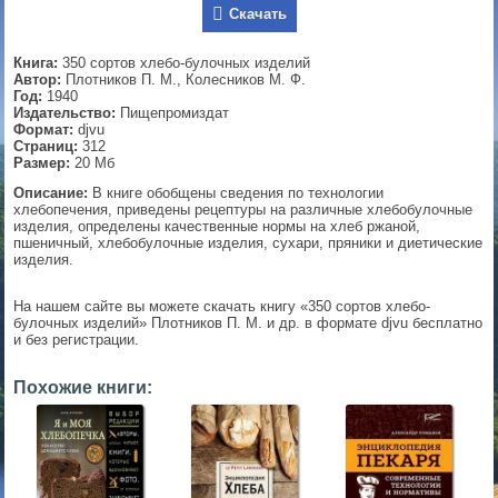
Скачать
▼
Книга:
350 сортов хлебо-булочных изделий
Автор:
Плотников П. М., Колесников М. Ф.
Год:
1940
Издательство:
Пищепромиздат
▼
Формат:
djvu
Страниц:
312
Размер:
20 Мб
Описание:
В книге обобщены сведения по технологии
▼
хлебопечения, приведены рецептуры на различные хлебобулочные
изделия, определены качественные нормы на хлеб ржаной,
пшеничный, хлебобулочные изделия, сухари, пряники и диетические
изделия.
▼
На нашем сайте вы можете скачать книгу «350 сортов хлебо-
булочных изделий» Плотников П. М. и др. в формате djvu бесплатно
и без регистрации.
Похожие книги: