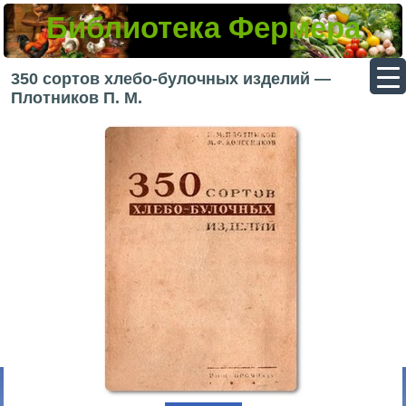
Библиотека Фермера
▼
350 сортов хлебо-булочных изделий —
Плотников П. М.
▼
▼
▼