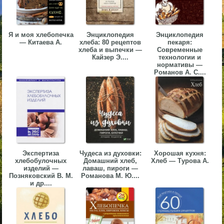
▼
▼
Я и моя хлебопечка
Энциклопедия
Энциклопедия
— Китаева А.
хлеба: 80 рецептов
пекаря:
хлеба и выпечки —
Современные
Кайзер Э....
технологии и
нормативы —
Романов А. С....
▼
▼
Экспертиза
Чудеса из духовки:
Хорошая кухня:
хлебобулочных
Домашний хлеб,
Хлеб — Турова А.
изделий —
лаваш, пироги —
Позняковский В. М.
Романова М. Ю....
и др....