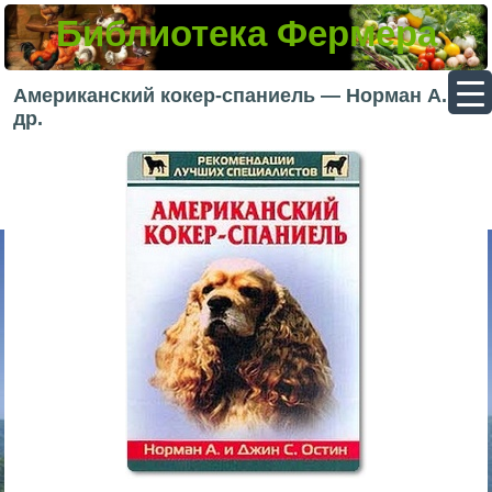
Библиотека Фермера
▼
Американский кокер-спаниель — Норман А. и
др.
▼
▼
▼