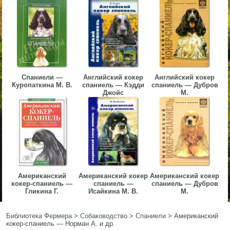
▼
▼
Спаниели —
Английский кокер
Английский кокер
Куропаткина М. В.
спаниель — Кэдди
спаниель — Дубров
▼
Джойс
М.
▼
Американский
Американский кокер
Американский кокер
кокер-спаниель —
спаниель —
спаниель — Дубров
Гликина Г.
Исайкина М. В.
М.
Библиотека Фермера
>
Собаководство
>
Спаниели
>
Американский
кокер-спаниель — Норман А. и др.