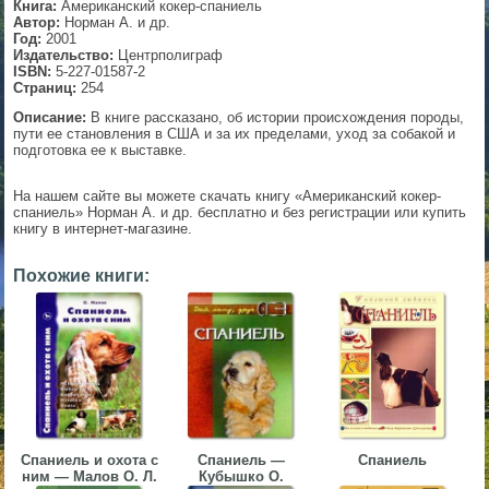
Книга:
Американский кокер-спаниель
Автор:
Норман А. и др.
▼
Год:
2001
Издательство:
Центрполиграф
ISBN:
5-227-01587-2
Страниц:
254
Описание:
В книге рассказано, об истории происхождения породы,
▼
пути ее становления в США и за их пределами, уход за собакой и
подготовка ее к выставке.
На нашем сайте вы можете скачать книгу «Американский кокер-
▼
спаниель» Норман А. и др. бесплатно и без регистрации или купить
книгу в интернет-магазине.
Похожие книги:
▼
Спаниель и охота с
Спаниель —
Спаниель
ним — Малов О. Л.
Кубышко О.