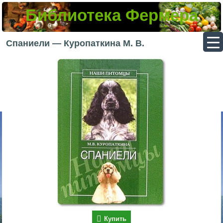
Библиотека Фермера
▼
Спаниели — Куропаткина М. В.
▼
▼
▼
Купить