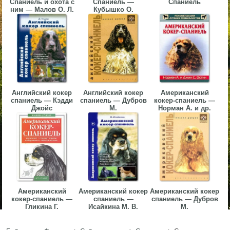
Спаниель и охота с
Спаниель —
Спаниель
ним — Малов О. Л.
Кубышко О.
▼
▼
▼
Английский кокер
Английский кокер
Американский
спаниель — Кэдди
спаниель — Дубров
кокер-спаниель —
Джойс
М.
Норман А. и др.
▼
Американский
Американский кокер
Американский кокер
кокер-спаниель —
спаниель —
спаниель — Дубров
Гликина Г.
Исайкина М. В.
М.