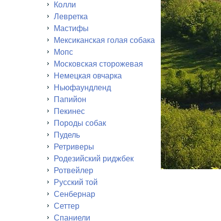
Колли
Левретка
Мастифы
Мексиканская голая собака
Мопс
Московская сторожевая
Немецкая овчарка
Ньюфаундленд
Папийон
Пекинес
Породы собак
Пудель
Ретриверы
Родезийский риджбек
Ротвейлер
Русский той
Сенбернар
Сеттер
Спаниели