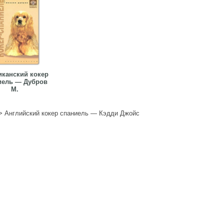
канский кокер
иель — Дубров
М.
>
Английский кокер спаниель — Кэдди Джойс