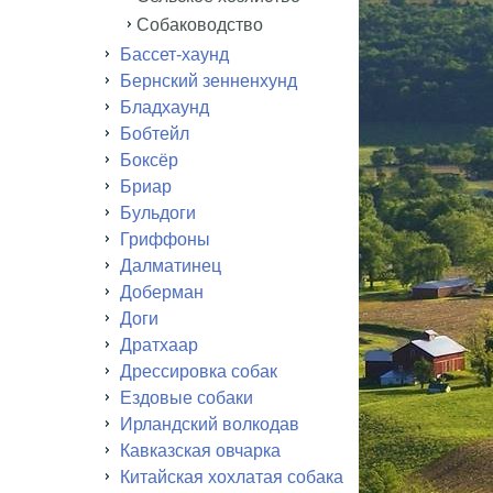
Собаководство
Бассет-хаунд
Бернский зенненхунд
Бладхаунд
Бобтейл
Боксёр
Бриар
Бульдоги
Гриффоны
Далматинец
Доберман
Доги
Дратхаар
Дрессировка собак
Ездовые собаки
Ирландский волкодав
Кавказская овчарка
Китайская хохлатая собака