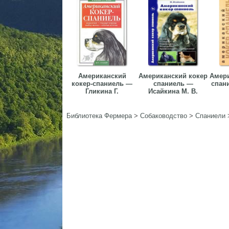
Американский
Американский кокер
Амери
кокер-спаниель —
спаниель —
спан
Гликина Г.
Исайкина М. В.
Библиотека Фермера
>
Собаководство
>
Спаниели