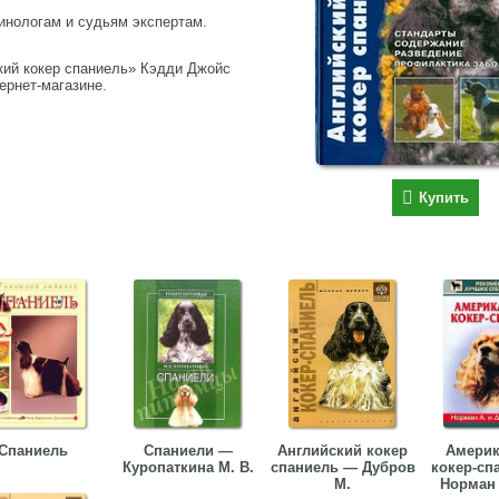
кинологам и судьям экспертам.
кий кокер спаниель» Кэдди Джойс
тернет-магазине.
Купить
Спаниель
Спаниели —
Английский кокер
Америк
Куропаткина М. В.
спаниель — Дубров
кокер-сп
М.
Норман 