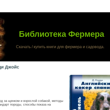
Библиотека Фермера
Скачать / купить книги для фермера и садовода.
ди Джойс
од за щенком и взрослой собакой, методы
андарт породы, способы показа на