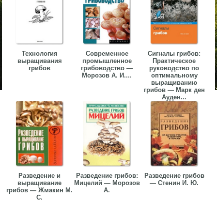
Технология
Современное
Сигналы грибов:
выращивания
промышленное
Практическое
грибов
грибоводство —
руководство по
Морозов А. И....
оптимальному
выращиванию
грибов — Марк ден
Ауден...
Разведение и
Разведение грибов:
Разведение грибов
выращивание
Мицелий — Морозов
— Стенин И. Ю.
грибов — Жмакин М.
А.
С.