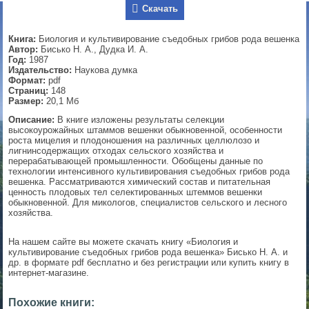
Скачать
▼
Книга:
Биология и культивирование съедобных грибов рода вешенка
Автор:
Бисько Н. А., Дудка И. А.
Год:
1987
Издательство:
Наукова думка
▼
Формат:
pdf
Страниц:
148
Размер:
20,1 Мб
Описание:
В книге изложены результаты селекции
▼
высокоурожайных штаммов вешенки обыкновенной, особенности
роста мицелия и плодоношения на различных целлюлозо и
лигнинсодержащих отходах сельского хозяйства и
перерабатывающей промышленности. Обобщены данные по
технологии интенсивного культивирования съедобных грибов рода
вешенка. Рассматриваются химический состав и питательная
▼
ценность плодовых тел селектированных штеммов вешенки
обыкновенной. Для микологов, специалистов сельского и лесного
хозяйства.
На нашем сайте вы можете скачать книгу «Биология и
культивирование съедобных грибов рода вешенка» Бисько Н. А. и
др. в формате pdf бесплатно и без регистрации или купить книгу в
интернет-магазине.
Похожие книги: