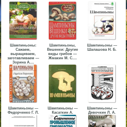
▼
▼
Шампиньоны:
Шампиньоны,
Шампиньоны —
Сажаем,
Вешенки: Другие
Шалашова Н. Б.
▼
выращиваем,
виды грибов —
заготавливаем —
Жмакин М. С....
Зорина А....
▼
Шампиньоны —
Шампиньоны —
Шампиньоны —
Федорченко Г. Л.
Касаткин А.
Девочкин Л. А.