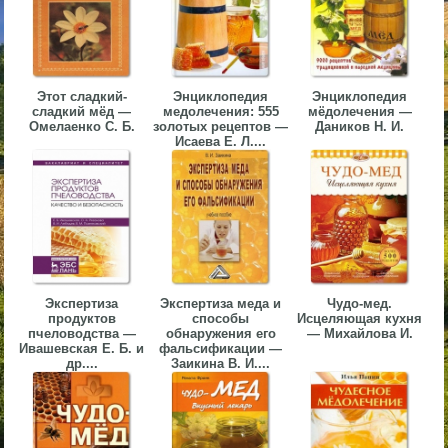
▼
▼
Этот сладкий-
Энциклопедия
Энциклопедия
сладкий мёд —
медолечения: 555
мёдолечения —
Омелаенко С. Б.
золотых рецептов —
Даников Н. И.
Исаева Е. Л....
▼
▼
Экспертиза
Экспертиза меда и
Чудо-мед.
продуктов
способы
Исцеляющая кухня
пчеловодства —
обнаружения его
— Михайлова И.
Ивашевская Е. Б. и
фальсификации —
др....
Заикина В. И....