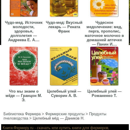
Чудо-мед. Источник
Чудо-мед: Вкусный
Чудесное
молодости,
лекарь — Рената
медолечение: мед,
здоровья,
Франк
перга, прополис,
долголетия —
маточное молочко в
Андреева Е. А....
домашней аптечке
— Панин И....
Что мы знаем о
Целебный улей —
Целебный улей —
мёде — Гранцон М.
Суворин А. В.
Романенко Т.
Э.
Библиотека Фермера
>
Фермерские продукты
>
Продукты
пчеловодства
>
Целебный мёд — Даников Н.
Книги-Фермеру.ru
- скачать или купить книги для фермеров,