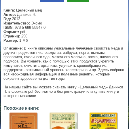
▼
Книга:
Целебный мёд
Автор:
Даников Н.
Год:
2012
Издательство:
Эксмо
ISBN:
978-5-699-58947-0
▼
Формат:
pdf
Страниц:
256
Размер:
1 Мб
Описание:
В книге описаны уникальные лечебные свойства мёда и
других предметов пчеловодства: забруса, перги, пыльцы,
▼
прополиса, пчелиного яда, маточного молочка, воска, пчелиного
подмора. Вы узнаете, как с помощью этих продуктов укрепить
иммунитет, очистить организм, улучшить кровообращение,
поддержать оптимальный уровень холестерина и пр. Здесь собрана
вся необходимая информация и полезные рецепты, которые
▼
сохранят здоровье на долгие годы.
На нашем сайте вы можете скачать книгу «Целебный мёд» Даников
Н. в формате pdf бесплатно и без регистрации или купить книгу в
интернет-магазине.
Похожие книги: