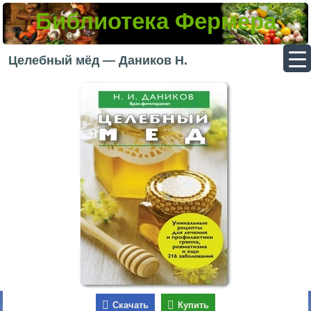
Библиотека Фермера
▼
Целебный мёд — Даников Н.
▼
▼
▼
Скачать
Купить