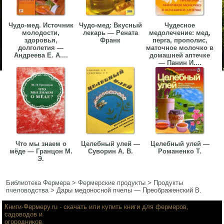
Чудо-мед. Источник
Чудо-мед: Вкусный
Чудесное
молодости,
лекарь — Рената
медолечение: мед,
здоровья,
Франк
перга, прополис,
долголетия —
маточное молочко в
Андреева Е. А....
домашней аптечке
— Панин И....
Что мы знаем о
Целебный улей —
Целебный улей —
мёде — Гранцон М.
Суворин А. В.
Романенко Т.
Э.
Библиотека Фермера
>
Фермерские продукты
>
Продукты
пчеловодства
>
Дары медоносной пчелы — Преображенский В.
Книги-Фермеру.ru
- скачать или купить книги для фермеров,
садоводов и
огородников.