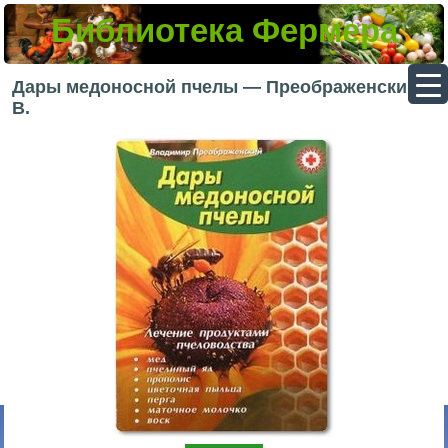
Библиотека Фермера
▼
Дары медоносной пчелы — Преображенский
В.
▼
▼
▼