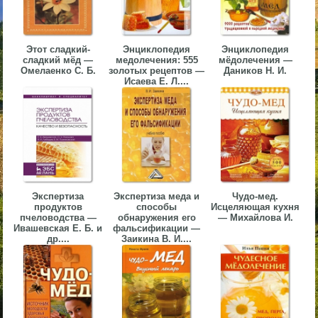
▼
▼
Этот сладкий-
Энциклопедия
Энциклопедия
сладкий мёд —
медолечения: 555
мёдолечения —
Омелаенко С. Б.
золотых рецептов —
Даников Н. И.
Исаева Е. Л....
▼
Экспертиза
Экспертиза меда и
Чудо-мед.
продуктов
способы
Исцеляющая кухня
▼
пчеловодства —
обнаружения его
— Михайлова И.
Ивашевская Е. Б. и
фальсификации —
др....
Заикина В. И....