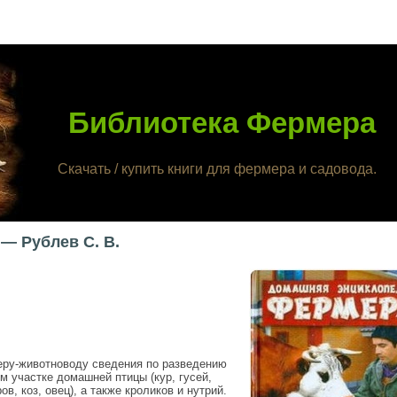
Библиотека Фермера
Скачать / купить книги для фермера и садовода.
— Рублев С. В.
ру-животноводу сведения по разведению
 участке домашней птицы (кур, гусей,
ов, коз, овец), а также кроликов и нутрий.