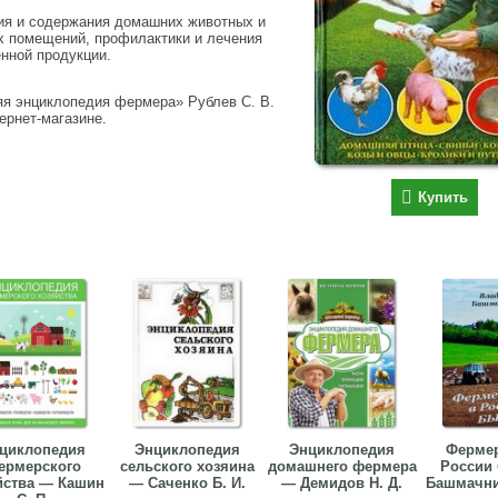
ия и содержания домашних животных и
х помещений, профилактики и лечения
енной продукции.
яя энциклопедия фермера» Рублев С. В.
тернет-магазине.
Купить
циклопедия
Энциклопедия
Энциклопедия
Фермер
ермерского
сельского хозяина
домашнего фермера
России
йства — Кашин
— Саченко Б. И.
— Демидов Н. Д.
Башмачни