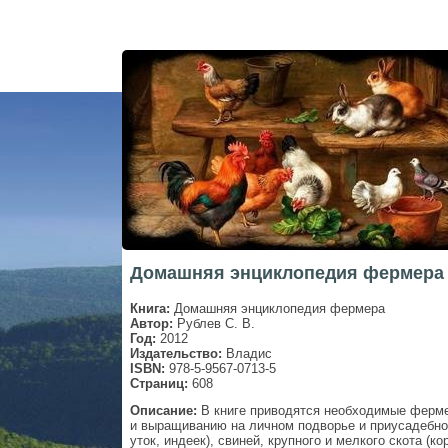
Домашняя энциклопедия фермера 
Книга:
Домашняя энциклопедия фермера
Автор:
Рублев С. В.
Год:
2012
Издательство:
Владис
ISBN:
978-5-9567-0713-5
Страниц:
608
Описание:
В книге приводятся необходимые ферме
и выращиванию на личном подворье и приусадебном
уток, индеек), свиней, крупного и мелкого скота (кор