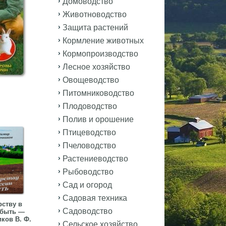
Домоводство
Животноводство
Защита растений
Кормление животных
Кормопроизводство
Лесное хозяйство
Овощеводство
Питомниководство
Плодоводство
Полив и орошение
Птицеводство
Пчеловодство
Растениеводство
Рыбоводство
Сад и огород
Садовая техника
ству в
Садоводство
 быть —
ков В. Ф.
Сельское хозяйство