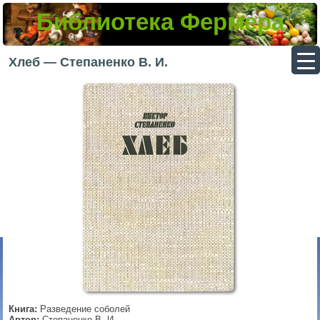
Библиотека Фермера
▼
Хлеб — Степаненко В. И.
▼
▼
▼
Книга:
Разведение соболей
Автор:
Степаненко В. И.