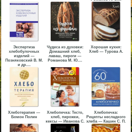
▼
▼
Экспертиза
Чудеса из духовки:
Хорошая кухня:
хлебобулочных
Домашний хлеб,
Хлеб — Турова А.
▼
изделий —
лаваш, пироги —
Позняковский В. М.
Романова М. Ю....
и др....
▼
Хлеботерапия —
Хлебопечка: Тесто,
Хлебопечка:
Бомон Полин
хлеб, пирожки,
Рецепты несладкого
кексы — Иванова С.
хлеба — Кашин С. П.