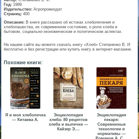
Год:
1989
▼
Издательство:
Агропромиздат
Страниц:
400
Описание:
В книге рассказано об истоках хлебопечения и
хлебопашества, их современном состоянии, о роли хлеба в
бытовом, социально-экономическом и политическом аспектах.
▼
На нашем сайте вы можете скачать книгу «Хлеб» Степаненко В. И.
бесплатно и без регистрации или купить книгу в интернет-магазине.
▼
Похожие книги:
▼
Я и моя хлебопечка
Энциклопедия
Энциклопедия
— Китаева А.
хлеба: 80 рецептов
пекаря:
хлеба и выпечки —
Современные
Кайзер Э....
технологии и
нормативы —
Романов А. С....