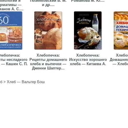
ехнологии и
Позняковский В. М.
Романова М. Ю....
ормативы —
и др....
анов А. С....
лебопечка:
Хлебопечка:
Хлебопечка:
Хлебо
ты несладкого
Рецепты домашнего
Искусство хорошего
Домашняя
 — Кашин С. П.
хлеба и выпечки —
хлеба — Китаева А.
— Хлебн
Дженни Шаптер...
еб
>
Хлеб — Вальтер Бош