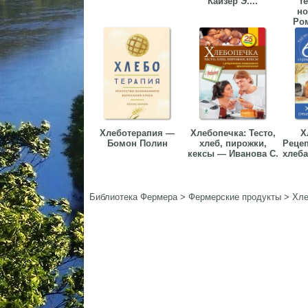
Кайзер Э....
т
н
Ром
Хлеботерапия —
Хлебопечка: Тесто,
Х
Бомон Полин
хлеб, пирожки,
Рецеп
кексы — Иванова С.
хлеба
Библиотека Фермера
>
Фермерские продукты
>
Хл