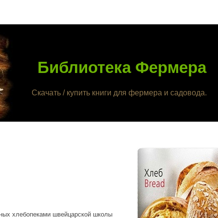
Библиотека Фермера
Скачать / купить книги для фермера и садовода.
нных хлебопеками швейцарской школы