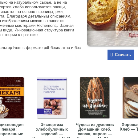
ько на натуральном сырье, а не на
сортов хлеба используются овощи,
ливается на основе пшеницы, ржи,
анта. Благодаря детальным описаниям,
 изображениям можнo в точности
женные мастерами Richemont,. Важная
 виде. Инновационная структура книги
т теории к практике.
альтер Бош в формате pdf бесплатно и без
Скачать
циклопедия
Экспертиза
Чудеса из духовки:
Хорошая
пекаря:
хлебобулочных
Домашний хлеб,
Хлеб — Т
овременные
изделий —
лаваш, пироги —