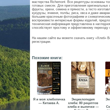
мастерства Richemont. Все рецептуры основаны тол
готовых смесях. Для приготовления оригинальных 
фрукты, орехи, семена и пряности, а тесто изготав
кукурузы, ячменя, полбы, риса, овса и даже амар
большим красочным фотографиям и схематическим
воспроизвести интересные формы изделий, предло
техническая информация представлена в наглядном
способствует простому и эффективному переходу о
На нашем сайте вы можете скачать книгу «Хлеб» В
регистрации.
Похожие книги:
Я и моя хлебопечка
Энциклопедия
Эн
— Китаева А.
хлеба: 80 рецептов
хлеба и выпечки —
С