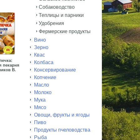
Собаководство
Теплицы и парники
Удобрения
Фермерские продукты
Вино
Зерно
Квас
печка:
Колбаса
 пекарня
Консервирование
иков В.
Копчение
Масло
Молоко
Мука
Мясо
Овощи, фрукты и ягоды
Пиво
Продукты пчеловодства
Рыба