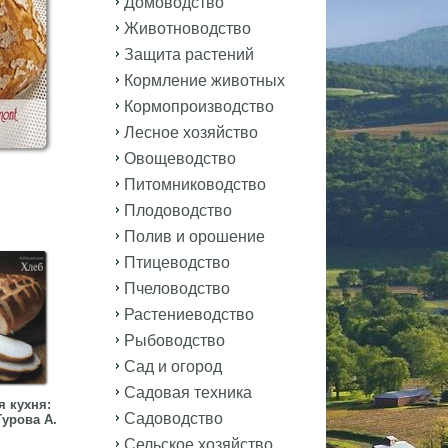
Домоводство
Животноводство
Защита растений
Кормление животных
Кормопроизводство
Лесное хозяйство
Овощеводство
Питомниководство
Плодоводство
Полив и орошение
Птицеводство
Пчеловодство
Растениеводство
Рыбоводство
Сад и огород
Садовая техника
 кухня:
Садоводство
урова А.
Сельское хозяйство