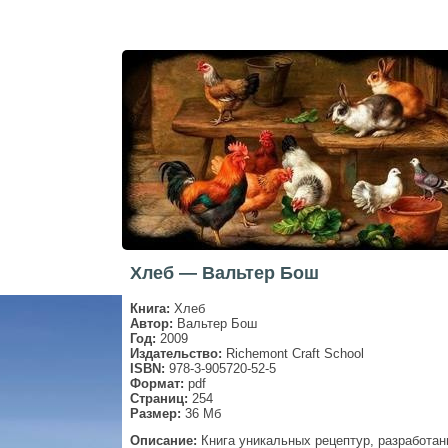
Хлеб — Вальтер Бош
Книга:
Хлеб
Автор:
Вальтер Бош
Год:
2009
Издательство:
Richemont Craft School
ISBN:
978-3-905720-52-5
Формат:
pdf
Страниц:
254
Размер:
36 Мб
Описание:
Книга уникальных рецептур, разработа