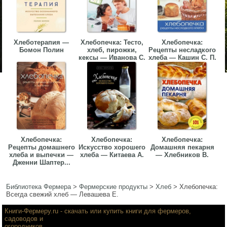
Хлеботерапия —
Хлебопечка: Тесто,
Хлебопечка:
Бомон Полин
хлеб, пирожки,
Рецепты несладкого
кексы — Иванова С.
хлеба — Кашин С. П.
Хлебопечка:
Хлебопечка:
Хлебопечка:
Рецепты домашнего
Искусство хорошего
Домашняя пекарня
хлеба и выпечки —
хлеба — Китаева А.
— Хлебников В.
Дженни Шаптер...
Библиотека Фермера
>
Фермерские продукты
>
Хлеб
>
Хлебопечка:
Всегда свежий хлеб — Левашева Е.
Книги-Фермеру.ru
- скачать или купить книги для фермеров,
садоводов и
огородников.