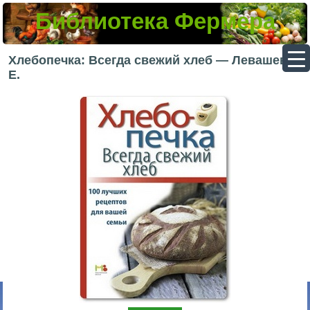
Библиотека Фермера
▼
Хлебопечка: Всегда свежий хлеб — Левашева
Е.
▼
▼
▼