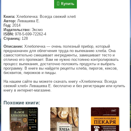
Купить
▼
Книга:
Хлебопечка: Всегда свежий хлеб
Автор:
Левашева Е.
Год:
2014
Издательство:
Эксмо
▼
ISBN:
978-5-699-72262-4
Страниц:
128
Описание:
Хлебопечка — очень полезный прибор, который
предназначен для облегчения труда по выпеканию хлеба. Она
▼
самостоятельно смешивает ингредиенты, замешивает тесто и
отлично его пропекает. Вам не нужно постоянно контролировать
процесс выпекания, достаточно положить продукты и выбрать
программу. В книге вы найдете рецепты хлеба, пирогов, кексов,
бисквитов, пирожков и пиццы.
▼
На нашем сайте вы можете скачать книгу «Хлебопечка: Всегда
свежий хлеб» Левашева Е. бесплатно и без регистрации или купить
книгу в интернет-магазине.
Похожие книги: