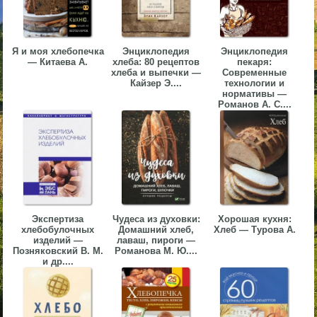
▼
▼
Я и моя хлебопечка
Энциклопедия
Энциклопедия
— Китаева А.
хлеба: 80 рецептов
пекаря:
хлеба и выпечки —
Современные
Кайзер Э....
технологии и
нормативы —
Романов А. С....
▼
▼
Экспертиза
Чудеса из духовки:
Хорошая кухня:
хлебобулочных
Домашний хлеб,
Хлеб — Турова А.
изделий —
лаваш, пироги —
Позняковский В. М.
Романова М. Ю....
и др....