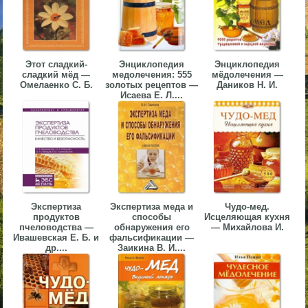
▼
▼
Этот сладкий-
Энциклопедия
Энциклопедия
сладкий мёд —
медолечения: 555
мёдолечения —
Омелаенко С. Б.
золотых рецептов —
Даников Н. И.
Исаева Е. Л....
▼
▼
Экспертиза
Экспертиза меда и
Чудо-мед.
продуктов
способы
Исцеляющая кухня
пчеловодства —
обнаружения его
— Михайлова И.
Ивашевская Е. Б. и
фальсификации —
др....
Заикина В. И....