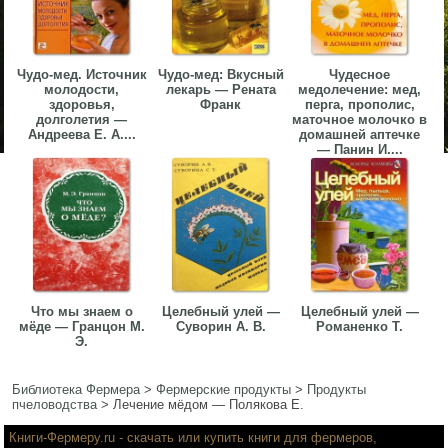
Чудо-мед. Источник
Чудо-мед: Вкусный
Чудесное
молодости,
лекарь — Рената
медолечение: мед,
здоровья,
Франк
перга, прополис,
долголетия —
маточное молочко в
Андреева Е. А....
домашней аптечке
— Панин И....
Что мы знаем о
Целебный улей —
Целебный улей —
мёде — Гранцон М.
Суворин А. В.
Романенко Т.
Э.
Библиотека Фермера
>
Фермерские продукты
>
Продукты
пчеловодства
>
Лечение мёдом — Полякова Е.
Книги-Фермеру.ru
- скачать или купить книги для фермеров,