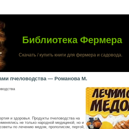
Библиотека Фермера
Скачать / купить книги для фермера и садовода.
ами пчеловодства — Романова М.
оводства
ртия и здоровья. Продукты пчеловодства на
именялись не только народной медициной, но и
 советы по лечению медом, прополисом, пергой,