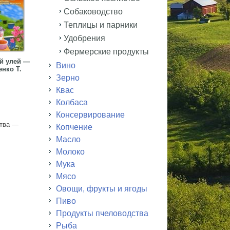
Собаководство
Теплицы и парники
Удобрения
Фермерские продукты
й улей —
Вино
нко Т.
Зерно
Квас
Колбаса
Консервирование
ства —
Копчение
Масло
Молоко
Мука
Мясо
Овощи, фрукты и ягоды
Пиво
Продукты пчеловодства
Рыба