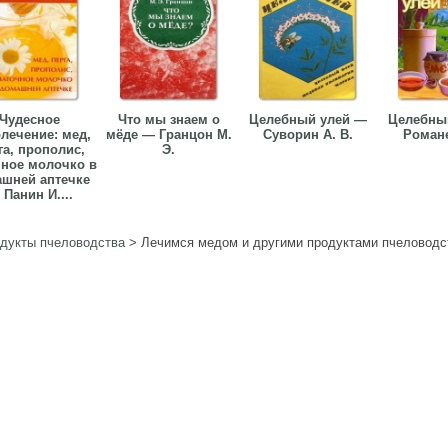
Чудесное
Что мы знаем о
Целебный улей —
Целебны
лечение: мед,
мёде — Гранцон М.
Суворин А. В.
Романе
га, прополис,
Э.
ное молочко в
шней аптечке
Панин И....
дукты пчеловодства
>
Лечимся медом и другими продуктами пчеловод