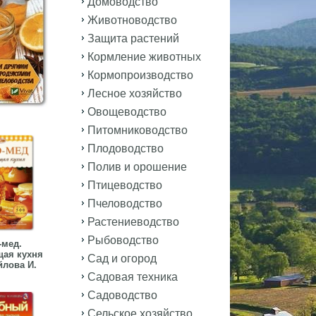
Домоводство
Животноводство
Защита растений
Кормление животных
Кормопроизводство
Лесное хозяйство
Овощеводство
Питомниководство
Плодоводство
Полив и орошение
Птицеводство
Пчеловодство
Растениеводство
Рыбоводство
-мед.
ая кухня
Сад и огород
лова И.
Садовая техника
Садоводство
Сельское хозяйство