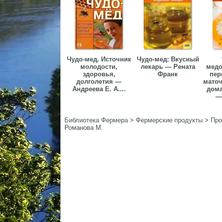
Чудо-мед. Источник
Чудо-мед: Вкусный
молодости,
лекарь — Рената
медо
здоровья,
Франк
пер
долголетия —
маточ
Андреева Е. А....
дома
— 
Библиотека Фермера
>
Фермерские продукты
>
Про
Романова М.