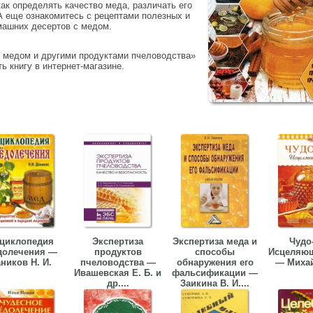
ак определять качество меда, различать его
 А еще ознакомитесь с рецептами полезных и
машних десертов с медом.
я медом и другими продуктами пчеловодства»
ь книгу в интернет-магазине.
циклопедия
Экспертиза
Экспертиза меда и
Чудо
долечения —
продуктов
способы
Исцеляющ
ников Н. И.
пчеловодства —
обнаружения его
— Михай
Ивашевская Е. Б. и
фальсификации —
др....
Заикина В. И....