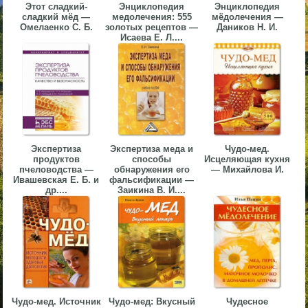
Этот сладкий-
Энциклопедия
Энциклопедия
▼
сладкий мёд —
медолечения: 555
мёдолечения —
Омелаенко С. Б.
золотых рецептов —
Даников Н. И.
Исаева Е. Л....
▼
▼
Экспертиза
Экспертиза меда и
Чудо-мед.
продуктов
способы
Исцеляющая кухня
пчеловодства —
обнаружения его
— Михайлова И.
Ивашевская Е. Б. и
фальсификации —
др....
Заикина В. И....
▼
Чудо-мед. Источник
Чудо-мед: Вкусный
Чудесное