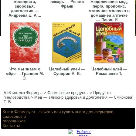
молодости,
лекарь — Рената
медолечение: мед,
здоровья,
Франк
перга, прополис,
долголетия —
маточное молочко в
Андреева Е. А....
домашней аптечке
— Панин И....
Что мы знаем о
Целебный улей —
Целебный улей —
мёде — Гранцон М.
Суворин А. В.
Романенко Т.
Э.
Библиотека Фермера
>
Фермерские продукты
>
Продукты
пчеловодства
>
Мед — эликсир здоровья и долголетия — Смирнова
Т. В.
Книги-Фермеру.ru
- скачать или купить книги для фермеров,
садоводов и
огородников.
Контакты