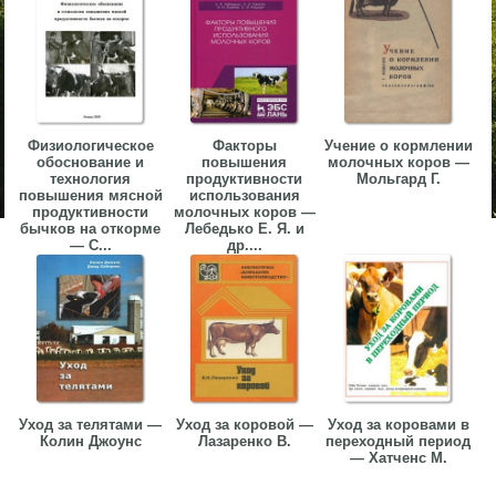
Физиологическое
Факторы
Учение о кормлении
обоснование и
повышения
молочных коров —
технология
продуктивности
Мольгард Г.
повышения мясной
использования
продуктивности
молочных коров —
бычков на откорме
Лебедько Е. Я. и
— С...
др....
Уход за телятами —
Уход за коровой —
Уход за коровами в
Колин Джоунс
Лазаренко В.
переходный период
— Хатченс М.