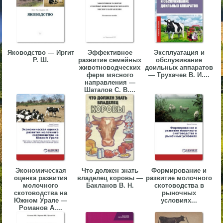
▼
▼
Яководство — Иргит
Эффективное
Эксплуатация и
Р. Ш.
развитие семейных
обслуживание
животноводческих
доильных аппаратов
ферм мясного
— Трухачев В. И....
направления —
▼
Шаталов С. В....
▼
Экономическая
Что должен знать
Формирование и
оценка развития
владелец коровы —
развитие молочного
молочного
Бакланов В. Н.
скотоводства в
скотоводства на
рыночных
Южном Урале —
условиях...
Романов А....