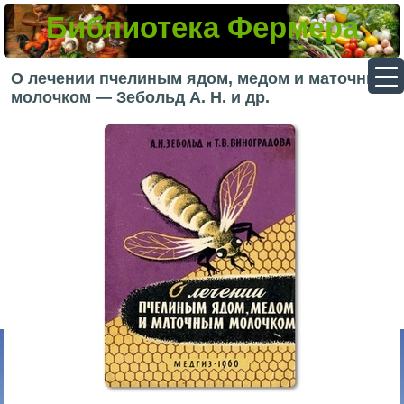
Библиотека Фермера
▼
О лечении пчелиным ядом, медом и маточным
молочком — Зебольд А. Н. и др.
▼
▼
▼