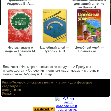
Андреева Е. А....
домашней аптечке
— Панин И....
Что мы знаем о
Целебный улей —
Целебный улей —
мёде — Гранцон М.
Суворин А. В.
Романенко Т.
Э.
Библиотека Фермера
>
Фермерские продукты
>
Продукты
пчеловодства
>
О лечении пчелиным ядом, медом и маточным
молочком — Зебольд А. Н. и др.
Книги-Фермеру.ru
- скачать или купить книги для фермеров,
садоводов и
огородников.
Контакты