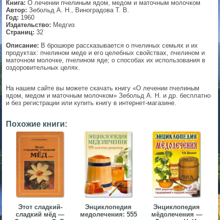
Книга:
О лечении пчелиным ядом, медом и маточным молочком
Автор:
Зебольд А. Н., Виноградова Т. В.
▼
Год:
1960
Издательство:
Медгиз
Страниц:
32
Описание:
В брошюре рассказывается о пчелиных семьях и их
продуктах: пчелином меде и его целебных свойствах, пчелином и
▼
маточном молочке, пчелином яде; о способах их использования в
оздоровительных целях.
На нашем сайте вы можете скачать книгу «О лечении пчелиным
▼
ядом, медом и маточным молочком» Зебольд А. Н. и др. бесплатно
и без регистрации или купить книгу в интернет-магазине.
Похожие книги:
▼
Этот сладкий-
Энциклопедия
Энциклопедия
сладкий мёд —
медолечения: 555
мёдолечения —