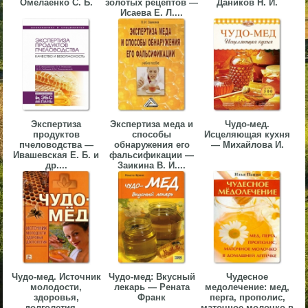
Омелаенко С. Б.
золотых рецептов —
Даников Н. И.
Исаева Е. Л....
▼
▼
▼
Экспертиза
Экспертиза меда и
Чудо-мед.
продуктов
способы
Исцеляющая кухня
пчеловодства —
обнаружения его
— Михайлова И.
Ивашевская Е. Б. и
фальсификации —
др....
Заикина В. И....
▼
Чудо-мед. Источник
Чудо-мед: Вкусный
Чудесное
молодости,
лекарь — Рената
медолечение: мед,
здоровья,
Франк
перга, прополис,
долголетия —
маточное молочко в