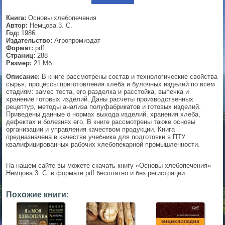
▼
Книга:
Основы хлебопечения
Автор:
Немцова 3. С.
Год:
1986
Издательство:
Агропромиздат
Формат:
pdf
▼
Страниц:
288
Размер:
21 Мб
Описание:
В книге рассмотрены состав и технологические свойства
сырья, процессы приготовления хлеба и булочных изделий по всем
стадиям: замес теста, его разделка и расстойка, выпечка и
▼
хранение готовых изделий. Даны расчеты производственных
рецептур, методы анализа полуфабрикатов и готовых изделий.
Приведены данные о нормах выхода изделий, хранения хлеба,
дефектах и болезнях его. В книге рассмотрены также основы
организации и управления качеством продукции. Книга
▼
предназначена в качестве учебника для подготовки в ПТУ
квалифицированных рабочих хлебопекарной промышленности.
На нашем сайте вы можете скачать книгу «Основы хлебопечения»
Немцова 3. С. в формате pdf бесплатно и без регистрации.
Похожие книги: