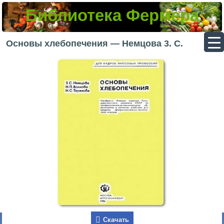
Библиотека Фермера
▼
Основы хлебопечения — Немцова 3. С.
▼
▼
▼
Скачать