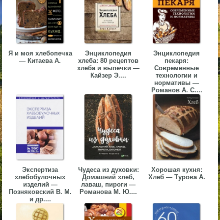
▼
▼
Я и моя хлебопечка
Энциклопедия
Энциклопедия
— Китаева А.
хлеба: 80 рецептов
пекаря:
хлеба и выпечки —
Современные
Кайзер Э....
технологии и
нормативы —
▼
Романов А. С....
▼
Экспертиза
Чудеса из духовки:
Хорошая кухня:
хлебобулочных
Домашний хлеб,
Хлеб — Турова А.
изделий —
лаваш, пироги —
Позняковский В. М.
Романова М. Ю....
и др....