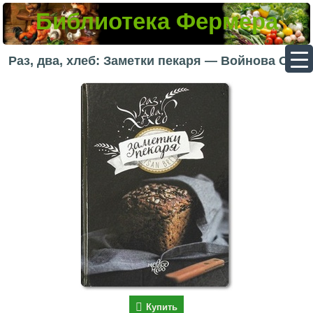
Библиотека Фермера
▼
Раз, два, хлеб: Заметки пекаря — Войнова О.
▼
▼
▼
Купить