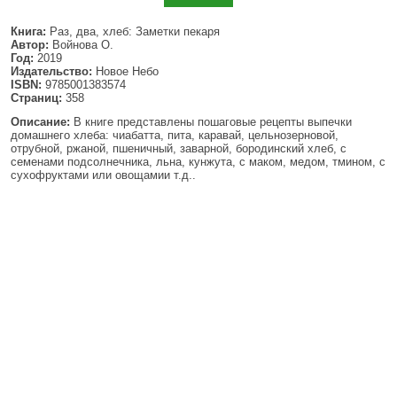
▼
Книга:
Раз, два, хлеб: Заметки пекаря
Автор:
Войнова О.
Год:
2019
Издательство:
Новое Небо
ISBN:
9785001383574
▼
Страниц:
358
Описание:
В книге представлены пошаговые рецепты выпечки
домашнего хлеба: чиабатта, пита, каравай, цельнозерновой,
отрубной, ржаной, пшеничный, заварной, бородинский хлеб, с
семенами подсолнечника, льна, кунжута, с маком, медом, тмином, с
▼
сухофруктами или овощамии т.д..
▼