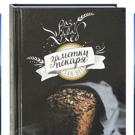
▼
▼
▼
▼