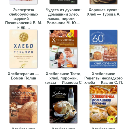
Экспертиза
Чудеса из духовки:
Хорошая кухня:
хлебобулочных
Домашний хлеб,
Хлеб — Турова А.
изделий —
лаваш, пироги —
Позняковский В. М.
Романова М. Ю....
и др....
Хлеботерапия —
Хлебопечка: Тесто,
Хлебопечка:
Бомон Полин
хлеб, пирожки,
Рецепты несладкого
кексы — Иванова С.
хлеба — Кашин С. П.