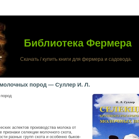
Библиотека Фермера
Скачать / купить книги для фермера и садовода.
 молочных пород — Суллер И. Л.
 пород
еских аспектов производства молока от
 признаки селекции молочного скота,
ти разных групп скота и особенно быков-