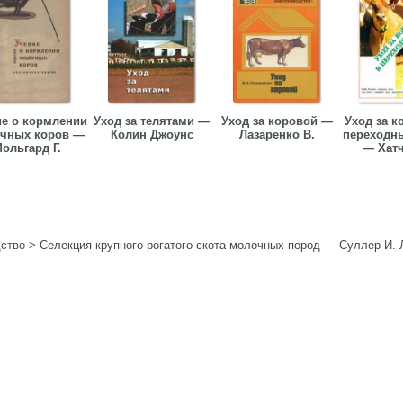
е о кормлении
Уход за телятами —
Уход за коровой —
Уход за к
чных коров —
Колин Джоунс
Лазаренко В.
переходн
ольгард Г.
— Хатч
ство
>
Селекция крупного рогатого скота молочных пород — Суллер И. 