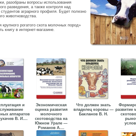
ки, разобраны вопросы использования
ого разведения, а также контроля над
студентов аграрного профиля. Будет полезно
ого животноводства.
я крупного рогатого скота молочных пород»
ть книгу в интернет-магазине.
сплуатация и
Экономическая
Что должен знать
Формиро
служивание
оценка развития
владелец коровы —
развитие 
ных аппаратов
молочного
Бакланов В. Н.
скотово
ухачев В. И....
скотоводства на
рыно
Южном Урале —
услов
Романов А....