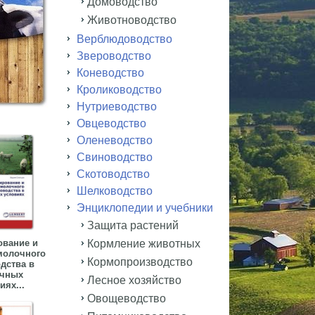
Домоводство
Животноводство
Верблюдоводство
Звероводство
Коневодство
Кролиководство
Нутриеводство
Овцеводство
Оленеводство
Свиноводство
Скотоводство
Шелководство
Энциклопедии и учебники
Защита растений
вание и
Кормление животных
молочного
Кормопроизводство
дства в
чных
Лесное хозяйство
иях...
Овощеводство