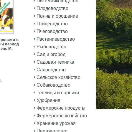
Питомниководство
Плодоводство
Полив и орошение
Птицеводство
Пчеловодство
Растениеводство
оровами в
ый период
Рыбоводство
енс М.
Сад и огород
Садовая техника
Садоводство
Сельское хозяйство
Л.
Собаководство
Теплицы и парники
Удобрения
Фермерские продукты
Фермерское хозяйство
Хранение урожая
Цветоводство