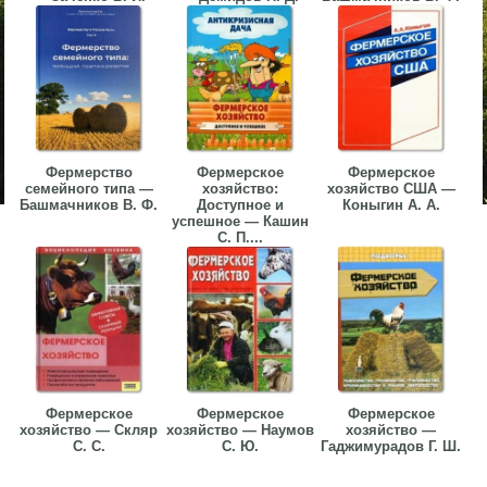
Фермерство
Фермерское
Фермерское
семейного типа —
хозяйство:
хозяйство США —
Башмачников В. Ф.
Доступное и
Коныгин А. А.
успешное — Кашин
С. П....
Фермерское
Фермерское
Фермерское
хозяйство — Скляр
хозяйство — Наумов
хозяйство —
С. С.
С. Ю.
Гаджимурадов Г. Ш.