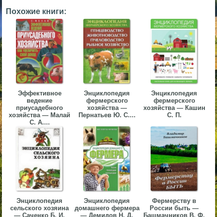
▼
Похожие книги:
▼
▼
Эффективное
Энциклопедия
Энциклопедия
ведение
фермерского
фермерского
приусадебного
хозяйства —
хозяйства — Кашин
хозяйства — Малай
Пернатьев Ю. С....
С. П.
С. А....
▼
Энциклопедия
Энциклопедия
Фермерству в
сельского хозяина
домашнего фермера
России быть —
— Саченко Б. И.
— Демидов Н. Д.
Башмачников В. Ф.