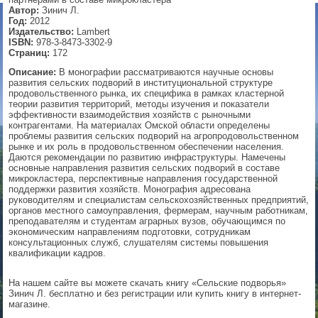
Автор:
Зинич Л.
▼
Год:
2012
Издательство:
Lambert
ISBN:
978-3-8473-3302-9
Страниц:
172
Описание:
В монографии рассматриваются научные основы
▼
развития сельских подворий в институциональной структуре
продовольственного рынка, их специфика в рамках кластерной
теории развития территорий, методы изучения и показатели
эффективности взаимодействия хозяйств с рыночными
контрагентами. На материалах Омской области определены
▼
проблемы развития сельских подворий на агропродовольственном
рынке и их роль в продовольственном обеспечении населения.
Даются рекомендации по развитию инфраструктуры. Намечены
основные направления развития сельских подворий в составе
микрокластера, перспективные направления государственной
поддержки развития хозяйств. Монография адресована
▼
руководителям и специалистам сельскохозяйственных предприятий,
органов местного самоуправления, фермерам, научным работникам,
преподавателям и студентам аграрных вузов, обучающимся по
экономическим направлениям подготовки, сотрудникам
консультационных служб, слушателям системы повышения
квалификации кадров.
На нашем сайте вы можете скачать книгу «Сельские подворья»
Зинич Л. бесплатно и без регистрации или купить книгу в интернет-
магазине.