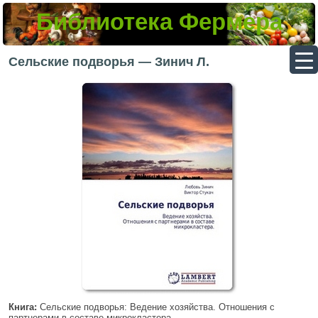
Библиотека Фермера
▼
Сельские подворья — Зинич Л.
▼
▼
▼
Книга:
Сельские подворья: Ведение хозяйства. Отношения с
партнерами в составе микрокластера